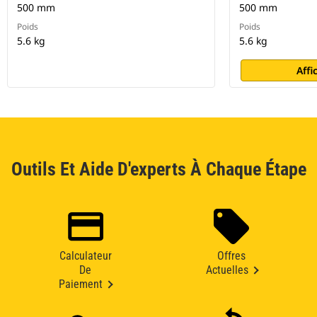
500 mm
500 mm
Poids
Poids
5.6 kg
5.6 kg
Affi
Outils Et Aide D'experts À Chaque Étape
Calculateur
Offres
De
Actuelles
Paiement