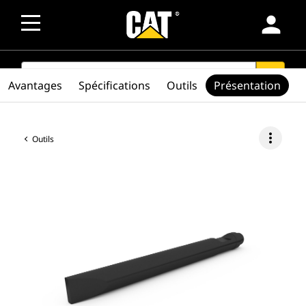
person
SEARCH
search
Avantages
Spécifications
Outils
Présentation
more_vert
Outils