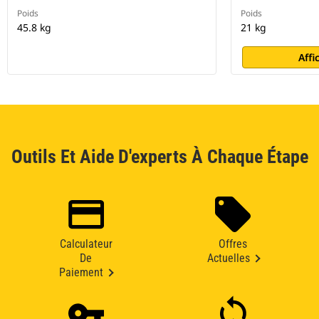
Poids
Poids
45.8 kg
21 kg
Affi
Outils Et Aide D'experts À Chaque Étape
Calculateur
Offres
De
Actuelles
Paiement