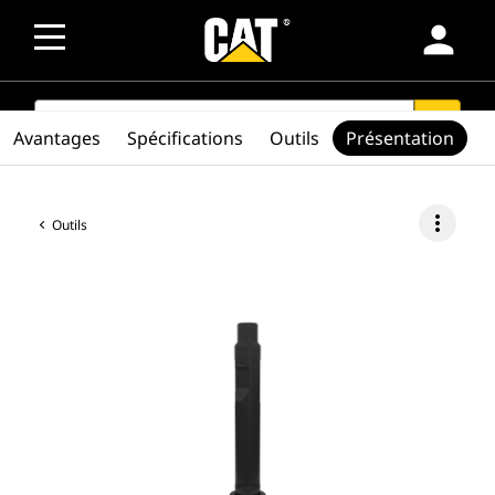
person
SEARCH
search
Avantages
Spécifications
Outils
Présentation
more_vert
Outils