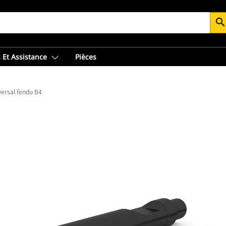
searc
 Et Assistance
Pièces
versal fendu B4