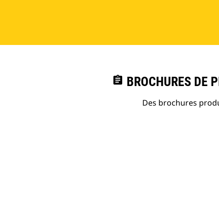
assignment
BROCHURES DE PR
Des brochures produi