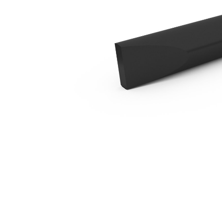
Burin Transversal Fendu B4
Ava
Modifier le modèle