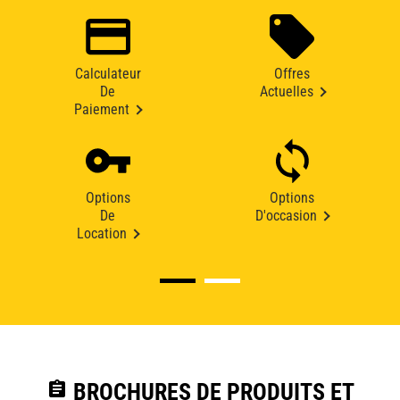
Calculateur
Offres
De
Actuelles
Paiement
Options
Options
De
D'occasion
Location
assignment
BROCHURES DE PRODUITS ET