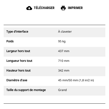
cloud_download
print
TÉLÉCHARGER
IMPRIMER
Type d'interface
À claveter
Poids
95 kg
Largeur hors tout
437 mm
Longueur hors tout
710 mm
Hauteur hors tout
342 mm
Diamètre d'axe
45 mm/50 mm (1,8 in/2 in)
Taille du support de montage
Grand