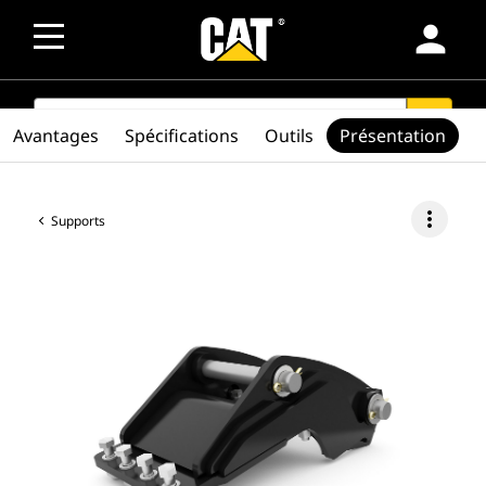
person
SEARCH
search
Avantages
Spécifications
Outils
Présentation
more_vert
Supports