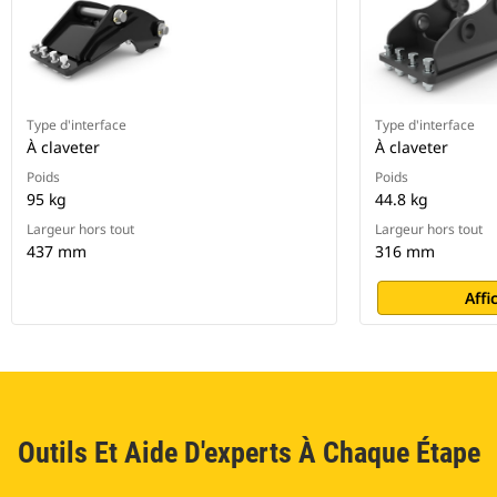
Type d'interface
Type d'interface
À claveter
À claveter
Poids
Poids
95 kg
44.8 kg
Largeur hors tout
Largeur hors tout
437 mm
316 mm
Affi
Outils Et Aide D'experts À Chaque Étape