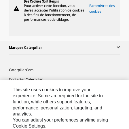
Des Cookies Sont Requis
Pour activer cette fonction, vous
Paramètres des
warning
devez accepter l'utilisation de cookies
cookies
à des fins de fonctionnement, de
performances et de ciblage.
Marques Caterpillar
Caterpillar.com
Contacter Caterpillar
Mes Préférences Marketing
This site uses cookies to improve your
experience. Some are required for the site to
Plan Du Site
function, while others support features,
performance, personalization, targeting, and
Cookie Settings
analytics.
Légales
You can adjust your preferences anytime using
Cookie Settings.
Confidentialité