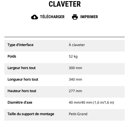
CLAVETER
cloud_download
print
TÉLÉCHARGER
IMPRIMER
Type d'interface
À claveter
Poids
52 kg
Largeur hors tout
300 mm
Longueur hors tout
340 mm
Hauteur hors tout
277 mm
Diamètre d'axe
40 mm/40 mm (1,6 in/1,6 in)
Taille du support de montage
Petit-Grand