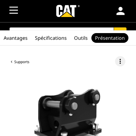
person
SEARCH
search
Avantages
Spécifications
Outils
Présentation
more_vert
Supports