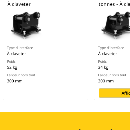
À claveter
tonnes - À cl
Type d'interface
Type d'interface
À claveter
À claveter
Poids
Poids
52 kg
34 kg
Largeur hors tout
Largeur hors tout
300 mm
300 mm
Affi