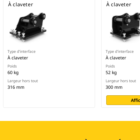
À claveter
À claveter
Type d'interface
Type d'interface
À claveter
À claveter
Poids
Poids
60 kg
52 kg
Largeur hors tout
Largeur hors tout
316 mm
300 mm
Affi