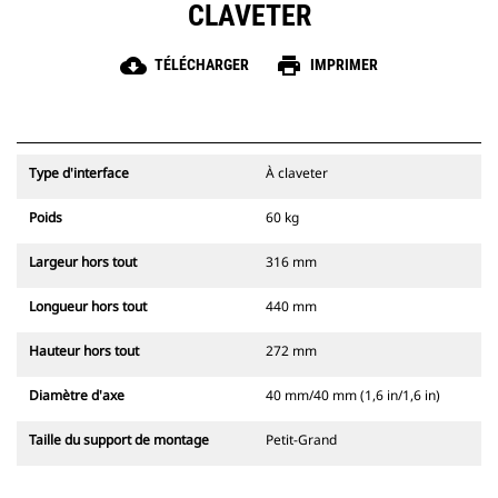
CLAVETER
cloud_download
print
TÉLÉCHARGER
IMPRIMER
Type d'interface
À claveter
Poids
60 kg
Largeur hors tout
316 mm
Longueur hors tout
440 mm
Hauteur hors tout
272 mm
Diamètre d'axe
40 mm/40 mm (1,6 in/1,6 in)
Taille du support de montage
Petit-Grand