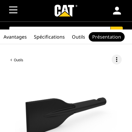
person
SEARCH
search
Avantages
Spécifications
Outils
Présentation
more_vert
Outils