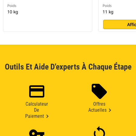
Poids
Poids
10 kg
11 kg
Affi
Outils Et Aide D'experts À Chaque Étape
Calculateur
Offres
De
Actuelles
Paiement