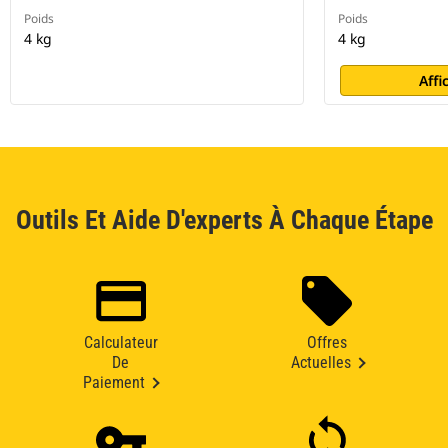
Poids
Poids
4 kg
4 kg
Affi
Outils Et Aide D'experts À Chaque Étape
Calculateur
Offres
De
Actuelles
Paiement