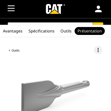
person
SEARCH
search
Avantages
Spécifications
Outils
Présentation
more_vert
Outils