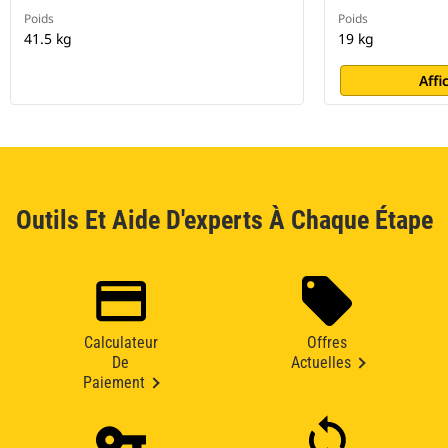
Poids
Poids
41.5 kg
19 kg
Affi
Outils Et Aide D'experts À Chaque Étape
Calculateur
Offres
De
Actuelles
Paiement