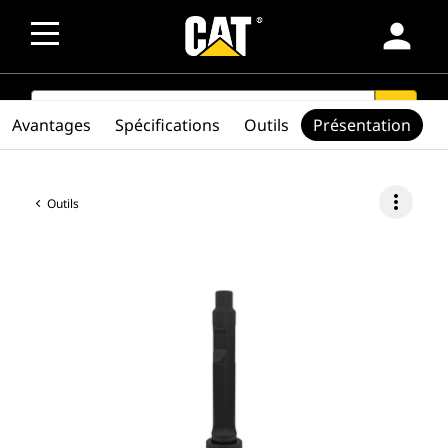
person
SEARCH
search
Avantages
Spécifications
Outils
Présentation
more_vert
Outils