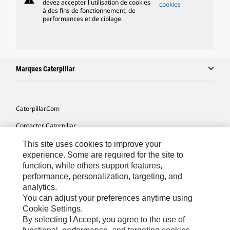
devez accepter l'utilisation de cookies
cookies
à des fins de fonctionnement, de
performances et de ciblage.
Marques Caterpillar
Caterpillar.com
Contacter Caterpillar
Mes Préférences Marketing
This site uses cookies to improve your
experience. Some are required for the site to
Plan Du Site
function, while others support features,
performance, personalization, targeting, and
Cookie Settings
analytics.
Légales
You can adjust your preferences anytime using
Cookie Settings.
Confidentialité
By selecting I Accept, you agree to the use of