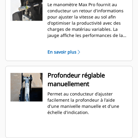
Le manomètre Max Pro fournit au
conducteur un retour d'informations
pour ajuster la vitesse au sol afin
d'optimiser la productivité avec des
charges de matériau variables. La
jauge affiche les performances de la
fraiseuse en temps réel qui sont
visibles de la cabine. De série sur tous
En savoir plus
les modèles.
Profondeur réglable
manuellement
Permet au conducteur d'ajuster
facilement la profondeur à l'aide
d'une manivelle manuelle et d'une
échelle d'indication.