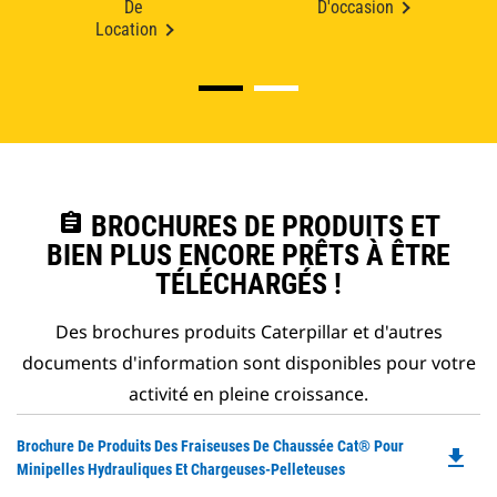
De
D'occasion
Location
assignment
BROCHURES DE PRODUITS ET
BIEN PLUS ENCORE PRÊTS À ÊTRE
TÉLÉCHARGÉS !
Des brochures produits Caterpillar et d'autres
documents d'information sont disponibles pour votre
activité en pleine croissance.
Do
Brochure De Produits Des Fraiseuses De Chaussée Cat® Pour
file_download
P
Minipelles Hydrauliques Et Chargeuses-Pelleteuses
O