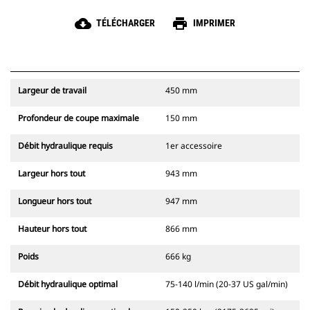
cloud_download
print
TÉLÉCHARGER
IMPRIMER
Largeur de travail
450 mm
Profondeur de coupe maximale
150 mm
Débit hydraulique requis
1er accessoire
Largeur hors tout
943 mm
Longueur hors tout
947 mm
Hauteur hors tout
866 mm
Poids
666 kg
Débit hydraulique optimal
75-140 l/min (20-37 US gal/min)