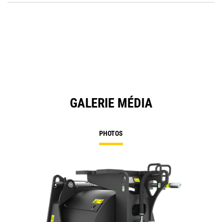
in
a
N
Ta
GALERIE MÉDIA
PHOTOS