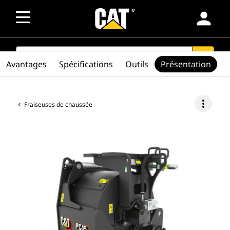
person
SEARCH
search
Avantages
Spécifications
Outils
Présentation
more_vert
Fraiseuses de chaussée