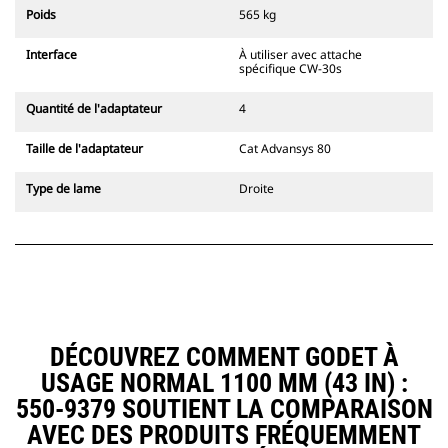
l'accouplement, toujours dans le
Poids
565 kg
champ de vision du conducteur.
Les attaches à accouplement par
Interface
À utiliser avec attache
axes Cat sont compatibles avec les
spécifique CW-30s
pelles hydrauliques à chaînes 311-
352 et toutes les pelles sur pneus.
Quantité de l'adaptateur
4
Des attaches à largeur de
tranchée sont également
Taille de l'adaptateur
Cat Advansys 80
disponibles.
Les équipements compatibles avec
Type de lame
Droite
le système d'attache spéciale CW
utilisent des charnières d'attache
rapide fixes. Les attaches spéciales
CW sont dotées d'un système de
fermeture par cale de verrouillage
pour assurer la fixation des
équipements.
Les attaches spéciales CW sont
DÉCOUVREZ COMMENT GODET À
disponibles pour toutes les pelles
USAGE NORMAL 1100 MM (43 IN) :
hydrauliques à chaines et sur
pneus.
550-9379 SOUTIENT LA COMPARAISON
AVEC DES PRODUITS FRÉQUEMMENT