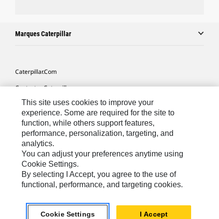
Marques Caterpillar
Caterpillar.com
Contacter Caterpillar
This site uses cookies to improve your
Mes Préférences Marketing
experience. Some are required for the site to
Plan Du Site
function, while others support features,
performance, personalization, targeting, and
Cookie Settings
analytics.
Légales
You can adjust your preferences anytime using
Cookie Settings.
Confidentialité
By selecting I Accept, you agree to the use of
functional, performance, and targeting cookies.
Europe - Français
© 2026 Caterpillar. Tous droits réservés.
Cookie Settings
I Accept