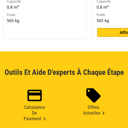
Capacité
Capacité
0.8 m³
0.8 m³
Poids
Poids
565 kg
565 kg
Affi
Outils Et Aide D'experts À Chaque Étape
Calculateur
Offres
De
Actuelles
Paiement