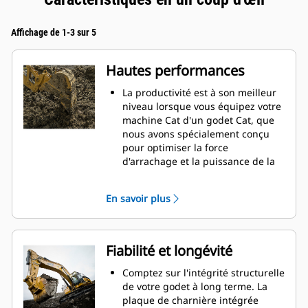
Affichage de 1-3 sur 5
Hautes performances
La productivité est à son meilleur
niveau lorsque vous équipez votre
machine Cat d'un godet Cat, que
nous avons spécialement conçu
pour optimiser la force
d'arrachage et la puissance de la
machine.
Le profil d'enveloppe à rayon
En savoir plus
double améliore le flux des
matières dans le godet. Le
dégagement de talon accru
garantit que le fond du godet ne
Fiabilité et longévité
frotte pas, ce qui réduit les coûts
d'entretien.
Comptez sur l'intégrité structurelle
La consommation de carburant est
de votre godet à long terme. La
maximale lors de l'excavation. Les
plaque de charnière intégrée