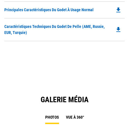
file_download
Do
Principales Caractéristiques Du Godet À Usage Normal
P
O
Do
Caractéristiques Techniques Du Godet De Pelle (AME, Russie,
in
file_download
P
EUR, Turquie)
a
O
N
in
Ta
a
N
Ta
GALERIE MÉDIA
PHOTOS
VUE À 360°