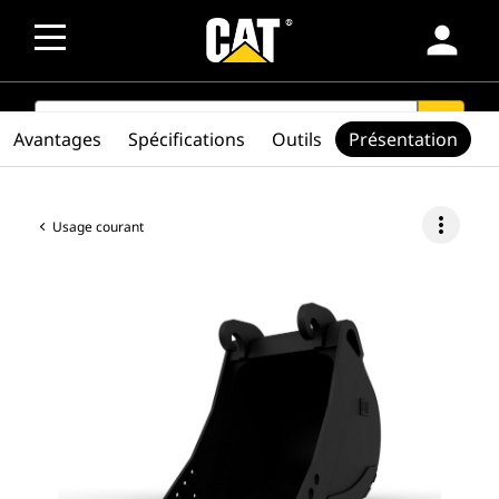
person
SEARCH
search
Avantages
Spécifications
Outils
Présentation
more_vert
Usage courant