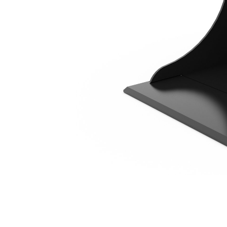
720 Mm (28 In)
Ava
Modifier le modèle