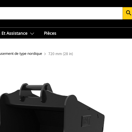
searc
 Et Assistance
Pièces
usement de type nordique
720 mm (28 in)