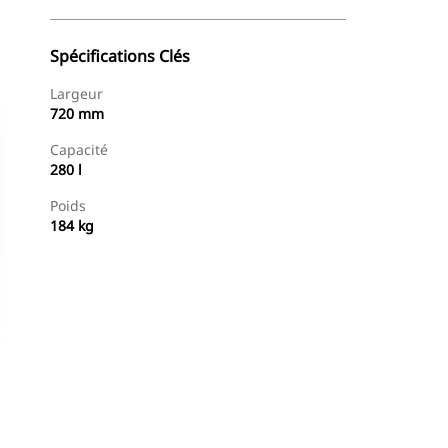
Spécifications Clés
Largeur
720 mm
Capacité
280 l
Poids
184 kg
Acheter Maintenant
Demander Un Devis