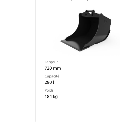
Largeur
720 mm
Capacité
280 l
Poids
184 kg