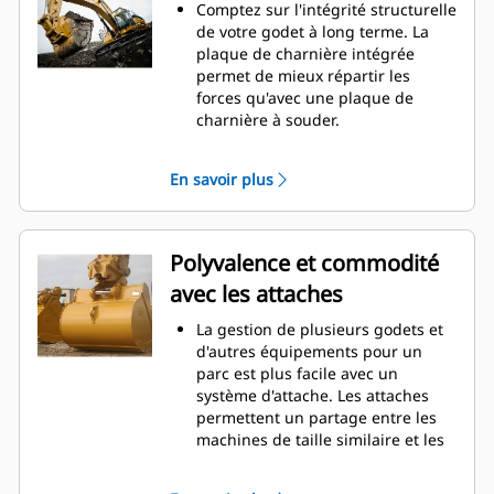
d'entretien.
Comptez sur l'intégrité structurelle
La consommation de carburant est
de votre godet à long terme. La
maximale lors de l'excavation. Les
plaque de charnière intégrée
godets Cat sont conçus pour
permet de mieux répartir les
creuser dans les matériaux
forces qu'avec une plaque de
rapidement afin d'améliorer
charnière à souder.
l'efficacité de fonctionnement
Les godets Cat sont fabriqués en
globale de votre machine.
acier d'une grande robustesse et
En savoir plus
Chargez plus de matière plus
sont résistants à l'abrasion, en
rapidement. La forme et les barres
particulier dans les zones d'usure
latérales du godet permettent une
excessive.
rétention optimale des matériaux
Avec les outils d'attaque du sol Cat
Polyvalence et commodité
dans le godet à chaque charge.
(GET), protégez les zones d'usure
avec les attaches
excessive les plus importantes de
votre godet lorsqu'il entre en
La gestion de plusieurs godets et
contact avec les matériaux.
d'autres équipements pour un
Avec les outils d'attaque du sol
parc est plus facile avec un
Cat
Advansys
(GET), augmentez
®
™
système d'attache. Les attaches
la productivité pour les
permettent un partage entre les
applications exigeantes, facilitez la
machines de taille similaire et les
pénétration dans les tas et
équipements peuvent être
réduisez les temps de cycle.
changés en quelques secondes