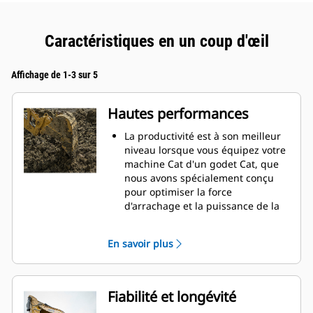
Caractéristiques en un coup d'œil
Affichage de 1-3 sur 5
Hautes performances
La productivité est à son meilleur
niveau lorsque vous équipez votre
machine Cat d'un godet Cat, que
nous avons spécialement conçu
pour optimiser la force
d'arrachage et la puissance de la
machine.
Le profil d'enveloppe à rayon
En savoir plus
double améliore le flux des
matières dans le godet. Le
dégagement de talon accru
garantit que le fond du godet ne
Fiabilité et longévité
frotte pas, ce qui réduit les coûts