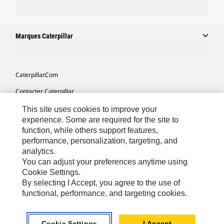
Marques Caterpillar
Caterpillar.com
Contacter Caterpillar
Mes Préférences Marketing
This site uses cookies to improve your
experience. Some are required for the site to
Plan Du Site
function, while others support features,
performance, personalization, targeting, and
Cookie Settings
analytics.
Légales
You can adjust your preferences anytime using
Cookie Settings.
Confidentialité
By selecting I Accept, you agree to the use of
functional, performance, and targeting cookies.
Europe - Français
© 2026 Caterpillar. Tous droits réservés.
Cookie Settings
I Accept