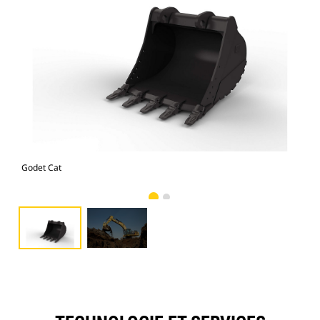
Godet Cat
Pho