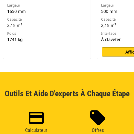
Largeur
Largeur
1650 mm
500 mm
Capacité
Capacité
2.15 m³
2,15 m³
Poids
Interface
1741 kg
À claveter
Affi
Outils Et Aide D'experts À Chaque Étape
Calculateur
Offres