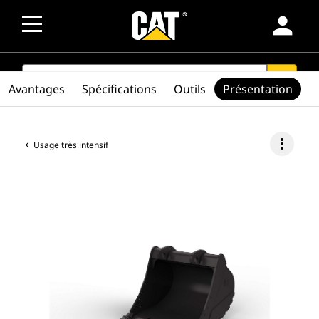
person
SEARCH
search
Avantages
Spécifications
Outils
Présentation
more_vert
Usage très intensif