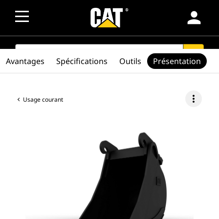
person
SEARCH
search
Avantages
Spécifications
Outils
Présentation
more_vert
Usage courant