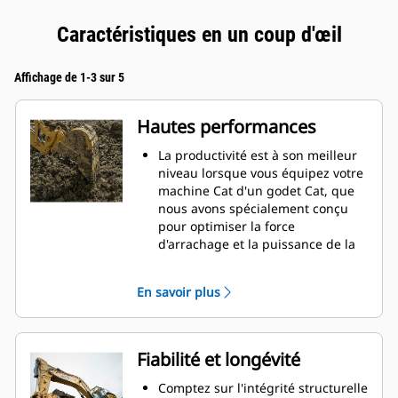
Caractéristiques en un coup d'œil
Affichage de 1-3 sur 5
Hautes performances
La productivité est à son meilleur
niveau lorsque vous équipez votre
machine Cat d'un godet Cat, que
nous avons spécialement conçu
pour optimiser la force
d'arrachage et la puissance de la
machine.
Le profil d'enveloppe à rayon
En savoir plus
double améliore le flux des
matières dans le godet. Le
dégagement de talon accru
garantit que le fond du godet ne
Fiabilité et longévité
frotte pas, ce qui réduit les coûts
d'entretien.
Comptez sur l'intégrité structurelle