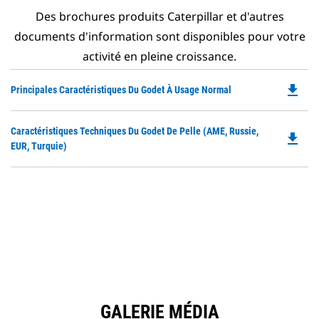
Des brochures produits Caterpillar et d'autres
documents d'information sont disponibles pour votre
activité en pleine croissance.
file_download
Do
Principales Caractéristiques Du Godet À Usage Normal
P
O
Do
Caractéristiques Techniques Du Godet De Pelle (AME, Russie,
in
file_download
P
EUR, Turquie)
a
O
N
in
Ta
a
N
Ta
GALERIE MÉDIA