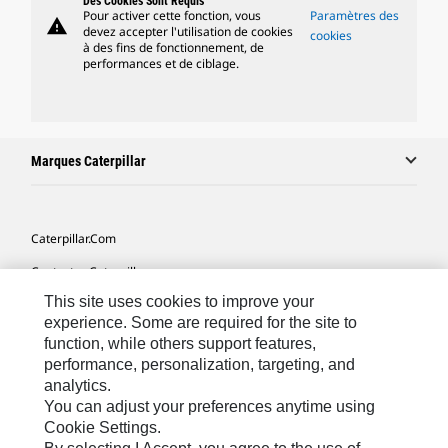
Des Cookies Sont Requis
Pour activer cette fonction, vous
Paramètres des
warning
devez accepter l'utilisation de cookies
cookies
à des fins de fonctionnement, de
performances et de ciblage.
Marques Caterpillar
Caterpillar.com
Contacter Caterpillar
This site uses cookies to improve your
Mes Préférences Marketing
experience. Some are required for the site to
Plan Du Site
function, while others support features,
performance, personalization, targeting, and
Cookie Settings
analytics.
Légales
You can adjust your preferences anytime using
Cookie Settings.
Confidentialité