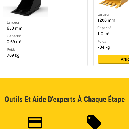
Largeur
1200 mm
Largeur
650 mm
Capacité
1 0 m³
Capacité
0.69 m³
Poids
704 kg
Poids
709 kg
Affi
Outils Et Aide D'experts À Chaque Étape