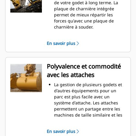
La consommation de carburant est
de votre godet à long terme. La
maximale lors de l'excavation. Les
plaque de charnière intégrée
godets Cat sont conçus pour
permet de mieux répartir les
creuser dans les matériaux
forces qu'avec une plaque de
rapidement afin d'améliorer
charnière à souder.
l'efficacité de fonctionnement
Les godets Cat sont fabriqués en
globale de votre machine.
acier d'une grande robustesse et
En savoir plus
Chargez plus de matière plus
sont résistants à l'abrasion, en
rapidement. La forme et les barres
particulier dans les zones d'usure
latérales du godet permettent une
excessive.
rétention optimale des matériaux
Avec les outils d'attaque du sol Cat
Polyvalence et commodité
dans le godet à chaque charge.
(GET), protégez les zones d'usure
avec les attaches
excessive les plus importantes de
votre godet lorsqu'il entre en
La gestion de plusieurs godets et
contact avec les matériaux.
d'autres équipements pour un
Avec les outils d'attaque du sol
parc est plus facile avec un
Cat
Advansys
(GET), augmentez
®
™
système d'attache. Les attaches
la productivité pour les
permettent un partage entre les
applications exigeantes, facilitez la
machines de taille similaire et les
pénétration dans les tas et
équipements peuvent être
réduisez les temps de cycle.
changés en quelques secondes
Fixez et retirez les pointes en un
En savoir plus
sans quitter la sécurité de la