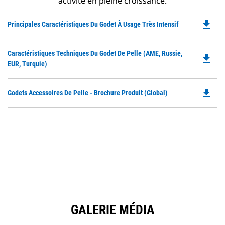
activité en pleine croissance.
file_download
Do
Principales Caractéristiques Du Godet À Usage Très Intensif
P
O
Do
Caractéristiques Techniques Du Godet De Pelle (AME, Russie,
in
file_download
P
EUR, Turquie)
a
O
N
in
Ta
file_download
Do
Godets Accessoires De Pelle - Brochure Produit (Global)
a
P
N
O
Ta
in
a
N
Ta
GALERIE MÉDIA