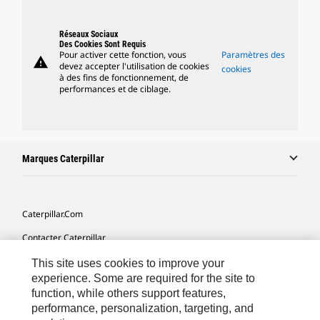
Réseaux Sociaux
Des Cookies Sont Requis
Pour activer cette fonction, vous
Paramètres des
warning
devez accepter l'utilisation de cookies
cookies
à des fins de fonctionnement, de
performances et de ciblage.
Marques Caterpillar
Caterpillar.com
Contacter Caterpillar
Mes Préférences Marketing
This site uses cookies to improve your
experience. Some are required for the site to
Plan Du Site
function, while others support features,
performance, personalization, targeting, and
Cookie Settings