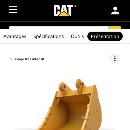
person
SEARCH
search
Avantages
Spécifications
Outils
Présentation
more_vert
Usage très intensif