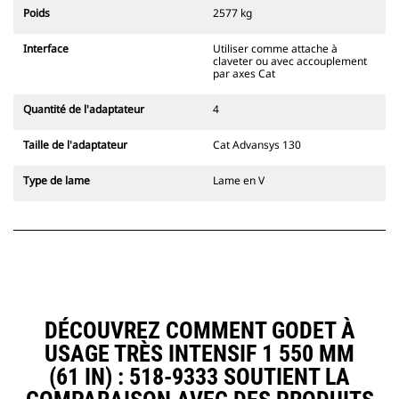
l'accouplement, toujours dans le
Poids
2577 kg
champ de vision du conducteur.
Les attaches à accouplement par
Interface
Utiliser comme attache à
axes Cat sont compatibles avec les
claveter ou avec accouplement
pelles hydrauliques à chaînes 311-
par axes Cat
352 et toutes les pelles sur pneus.
Des attaches à largeur de
Quantité de l'adaptateur
4
tranchée sont également
disponibles.
Taille de l'adaptateur
Cat Advansys 130
Les équipements compatibles avec
le système d'attache spéciale CW
Type de lame
Lame en V
utilisent des charnières d'attache
rapide fixes. Les attaches spéciales
CW sont dotées d'un système de
fermeture par cale de verrouillage
pour assurer la fixation des
équipements.
Les attaches spéciales CW sont
disponibles pour toutes les pelles
DÉCOUVREZ COMMENT GODET À
hydrauliques à chaines et sur
USAGE TRÈS INTENSIF 1 550 MM
pneus.
(61 IN) : 518-9333 SOUTIENT LA