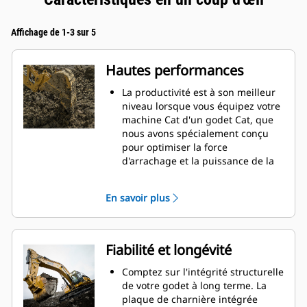
Affichage de 1-3 sur 5
Hautes performances
La productivité est à son meilleur
niveau lorsque vous équipez votre
machine Cat d'un godet Cat, que
nous avons spécialement conçu
pour optimiser la force
d'arrachage et la puissance de la
machine.
Le profil d'enveloppe à rayon
En savoir plus
double améliore le flux des
matières dans le godet. Le
dégagement de talon accru
garantit que le fond du godet ne
Fiabilité et longévité
frotte pas, ce qui réduit les coûts
d'entretien.
Comptez sur l'intégrité structurelle
La consommation de carburant est
de votre godet à long terme. La
maximale lors de l'excavation. Les
plaque de charnière intégrée