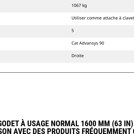
attache à accouplement par axes Cat
1067 kg
ou une attache spéciale CW.
Utiliser comme attache à clave
5
Cat Advansys 90
Droite
DET À USAGE NORMAL 1600 MM (63 IN) :
ON AVEC DES PRODUITS FRÉQUEMMENT