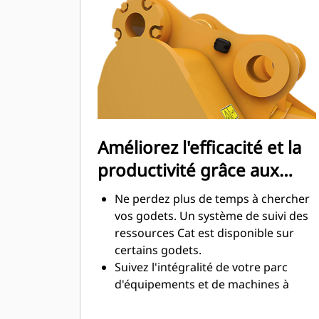
maximale lors de l'excavation. Les
godets Cat sont conçus pour creuser
dans les matériaux rapidement afin
d'améliorer l'efficacité de
fonctionnement globale de votre
machine.
Chargez plus de matière plus
rapidement. La forme et les barres
Améliorez l'efficacité et la
latérales du godet permettent une
productivité grâce aux
rétention optimale des matériaux
dans le godet à chaque charge.
technologies Cat Connect
Ne perdez plus de temps à chercher
intégrées
vos godets. Un système de suivi des
ressources Cat est disponible sur
certains godets.
Suivez l'intégralité de votre parc
d'équipements et de machines à
partir d'une seule source. Les godets
équipés du système de suivi des