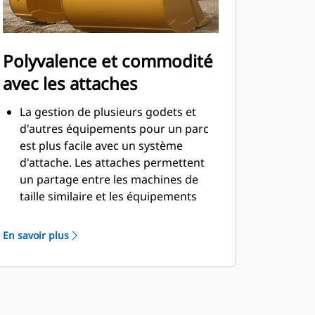
Polyvalence et commodité
avec les attaches
La gestion de plusieurs godets et
d'autres équipements pour un parc
est plus facile avec un système
d'attache. Les attaches permettent
un partage entre les machines de
taille similaire et les équipements
peuvent être changés en quelques
secondes sans quitter la sécurité de
En savoir plus
la cabine.
Les godets pouvant être fixés
directement sur la machine sont
également compatibles avec les
attaches à accouplement par axes