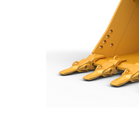
Godet À Usage Normal 1600 Mm (63 In) : 550-9726
Ava
Modifier le modèle