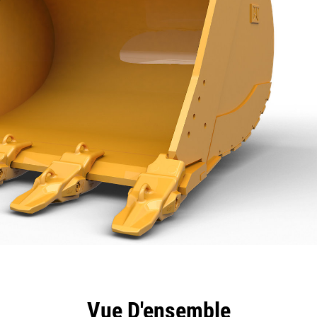
ntages
Spécifications
Outils
Présentation
Vue D'ensemble