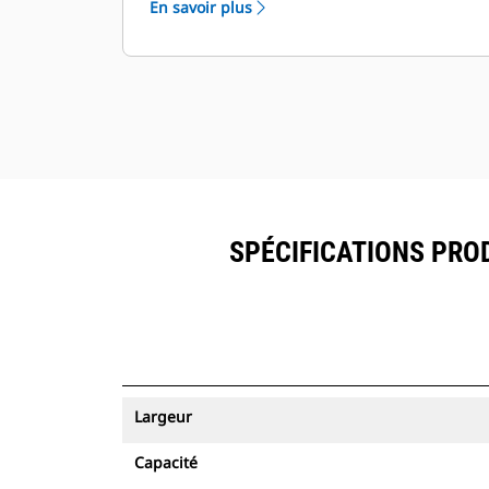
En savoir plus
ressources peuvent être visualisés
®
dans VisionLink
avec les
™
équipements dotés de Product Link
.
Sécurisez vos ressources. Les godets
équipés du système de suivi des
ressources envoient une alerte s'ils
quittent les limites d'un site, faciles à
définir.
SPÉCIFICATIONS PROD
Largeur
Capacité