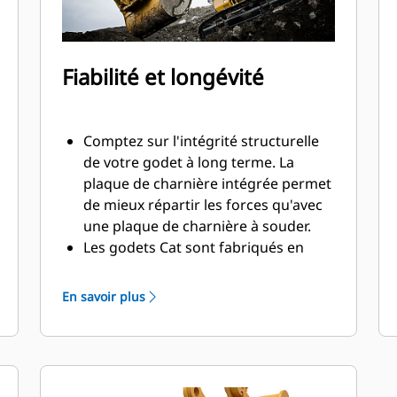
Fiabilité et longévité
Comptez sur l'intégrité structurelle
de votre godet à long terme. La
plaque de charnière intégrée permet
de mieux répartir les forces qu'avec
une plaque de charnière à souder.
Les godets Cat sont fabriqués en
acier d'une grande robustesse et
sont résistants à l'abrasion, en
En savoir plus
particulier dans les zones d'usure
excessive.
Avec les outils d'attaque du sol Cat
(GET), protégez les zones d'usure
excessive les plus importantes de