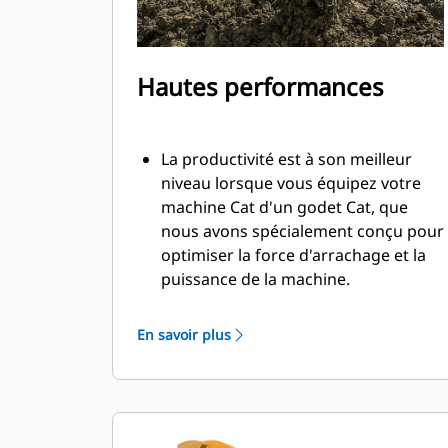
Hautes performances
La productivité est à son meilleur
niveau lorsque vous équipez votre
machine Cat d'un godet Cat, que
nous avons spécialement conçu pour
optimiser la force d'arrachage et la
puissance de la machine.
Le profil d'enveloppe à rayon double
améliore le flux des matières dans le
En savoir plus
godet. Le dégagement de talon accru
garantit que le fond du godet ne
frotte pas, ce qui réduit les coûts
d'entretien.
La consommation de carburant est