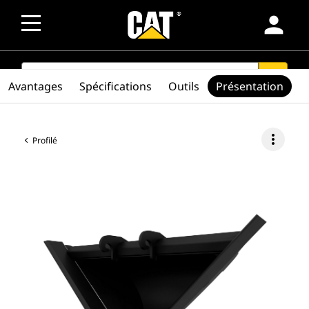
person
SEARCH
search
Avantages
Spécifications
Outils
Présentation
more_vert
Profilé