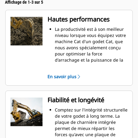
Affichage de 1-3 sur 5
Hautes performances
La productivité est à son meilleur
niveau lorsque vous équipez votre
machine Cat d'un godet Cat, que
nous avons spécialement conçu
pour optimiser la force
d'arrachage et la puissance de la
machine.
Le profil d'enveloppe à rayon
En savoir plus
double améliore le flux des
matières dans le godet. Le
dégagement de talon accru
garantit que le fond du godet ne
Fiabilité et longévité
frotte pas, ce qui réduit les coûts
d'entretien.
Comptez sur l'intégrité structurelle
La consommation de carburant est
de votre godet à long terme. La
maximale lors de l'excavation. Les
plaque de charnière intégrée
godets Cat sont conçus pour
permet de mieux répartir les
creuser dans les matériaux
forces qu'avec une plaque de