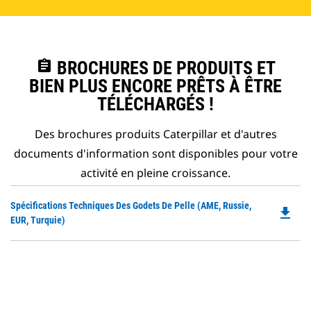
assignment
BROCHURES DE PRODUITS ET
BIEN PLUS ENCORE PRÊTS À ÊTRE
TÉLÉCHARGÉS !
Des brochures produits Caterpillar et d'autres
documents d'information sont disponibles pour votre
activité en pleine croissance.
Do
Spécifications Techniques Des Godets De Pelle (AME, Russie,
file_download
P
EUR, Turquie)
O
in
a
N
Ta