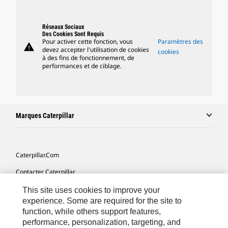
Réseaux Sociaux
Des Cookies Sont Requis
Pour activer cette fonction, vous
Paramètres des
warning
devez accepter l'utilisation de cookies
cookies
à des fins de fonctionnement, de
performances et de ciblage.
Marques Caterpillar
Caterpillar.com
Contacter Caterpillar
Mes Préférences Marketing
This site uses cookies to improve your
experience. Some are required for the site to
Plan Du Site
function, while others support features,
performance, personalization, targeting, and
Cookie Settings