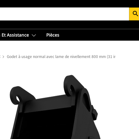
searc
 Et Assistance
Pièces
t
Godet à usage normal avec lame de nivellement 800 mm (31 in) : 462-8167