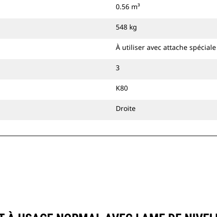
0.56 m³
attache à accouplement par axes Cat
ou une attache spéciale CW.
548 kg
À utiliser avec attache spécial
3
K80
Droite