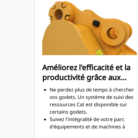
La consommation de carburant est
maximale lors de l'excavation. Les
godets Cat sont conçus pour creuser
dans les matériaux rapidement afin
d'améliorer l'efficacité de
fonctionnement globale de votre
machine.
Chargez plus de matière plus
rapidement. La forme et les barres
Améliorez l'efficacité et la
latérales du godet permettent une
productivité grâce aux
rétention optimale des matériaux
dans le godet à chaque charge.
technologies Cat Connect
Ne perdez plus de temps à chercher
intégrées
vos godets. Un système de suivi des
ressources Cat est disponible sur
certains godets.
Suivez l'intégralité de votre parc
d'équipements et de machines à
partir d'une seule source. Les godets