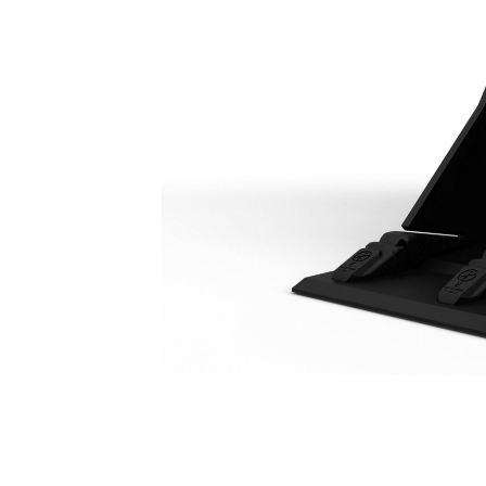
Godet À Usage Normal Avec Lame De Nivellement 800 Mm (31 In) : 462-8167
Ava
Modifier le modèle