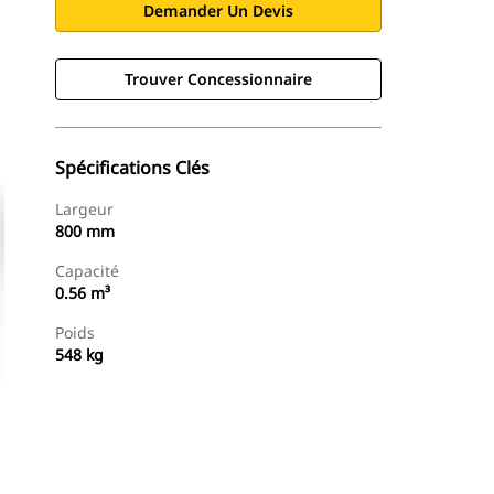
Demander Un Devis
Trouver Concessionnaire
Spécifications Clés
Largeur
800 mm
Capacité
0.56 m³
Poids
548 kg
Trouver Concessionnaire
Demander Un Devis