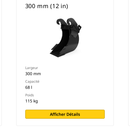
300 mm (12 in)
Largeur
300 mm
Capacité
68 l
Poids
115 kg
Afficher Détails