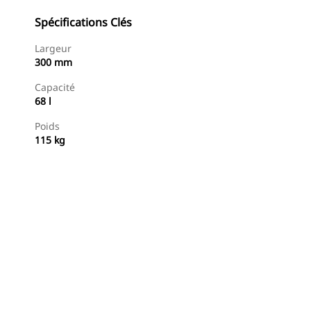
Spécifications Clés
Largeur
300 mm
Capacité
68 l
Poids
115 kg
Acheter Maintenant
Demander Un Devis