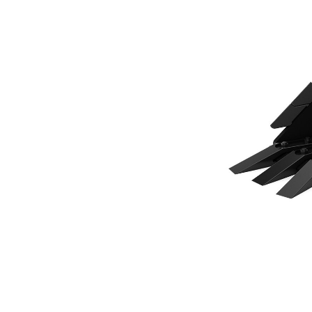
300 Mm (12 In)
Ava
Modifier le modèle