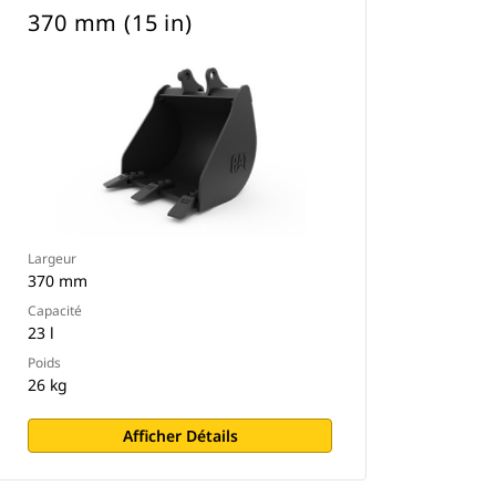
370 mm (15 in)
Largeur
370 mm
Capacité
23 l
Poids
26 kg
Afficher Détails