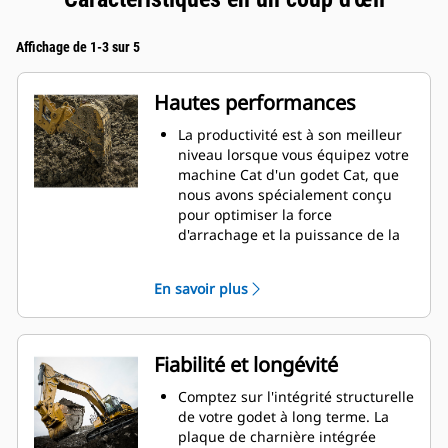
Affichage de 1-3 sur 5
Hautes performances
La productivité est à son meilleur
niveau lorsque vous équipez votre
machine Cat d'un godet Cat, que
nous avons spécialement conçu
pour optimiser la force
d'arrachage et la puissance de la
machine.
Le profil d'enveloppe à rayon
En savoir plus
double améliore le flux des
matières dans le godet. Le
dégagement de talon accru
garantit que le fond du godet ne
Fiabilité et longévité
frotte pas, ce qui réduit les coûts
d'entretien.
Comptez sur l'intégrité structurelle
La consommation de carburant est
de votre godet à long terme. La
maximale lors de l'excavation. Les
plaque de charnière intégrée