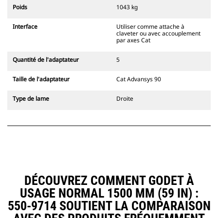
l'accouplement, toujours dans le
Poids
1043 kg
champ de vision du conducteur.
Les attaches à accouplement par
Interface
Utiliser comme attache à
axes Cat sont compatibles avec les
claveter ou avec accouplement
pelles hydrauliques à chaînes 311-
par axes Cat
352 et toutes les pelles sur pneus.
Des attaches à largeur de
Quantité de l'adaptateur
5
tranchée sont également
disponibles.
Taille de l'adaptateur
Cat Advansys 90
Les équipements compatibles avec
le système d'attache spéciale CW
Type de lame
Droite
utilisent des charnières d'attache
rapide fixes. Les attaches spéciales
CW sont dotées d'un système de
fermeture par cale de verrouillage
pour assurer la fixation des
équipements.
Les attaches spéciales CW sont
disponibles pour toutes les pelles
DÉCOUVREZ COMMENT GODET À
hydrauliques à chaines et sur
USAGE NORMAL 1500 MM (59 IN) :
pneus.
550-9714 SOUTIENT LA COMPARAISON