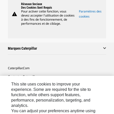
Réseaux Sociaux
Des Cookies Sont Requis
Pour activer cette fonction, vous
Paramètres des
warning
devez accepter l'utilisation de cookies
cookies
à des fins de fonctionnement, de
performances et de ciblage.
Marques Caterpillar
Caterpillar.com
Contacter Caterpillar
This site uses cookies to improve your
Mes Préférences Marketing
experience. Some are required for the site to
Plan Du Site
function, while others support features,
performance, personalization, targeting, and
Cookie Settings
analytics.
Légales
You can adjust your preferences anytime using