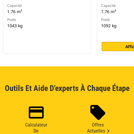
Capacité
Capacité
1.76 m³
1.76 m³
Poids
Poids
1043 kg
1092 kg
Affi
Outils Et Aide D'experts À Chaque Étape
Calculateur
Offres
De
Actuelles