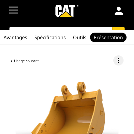
person
SEARCH
search
Avantages
Spécifications
Outils
Présentation
more_vert
Usage courant