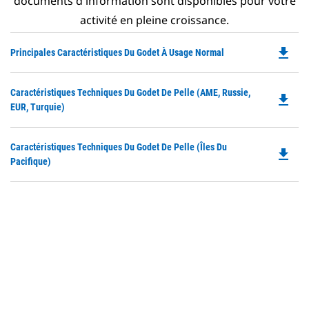
documents d'information sont disponibles pour votre
activité en pleine croissance.
file_download
Do
Principales Caractéristiques Du Godet À Usage Normal
P
O
Do
Caractéristiques Techniques Du Godet De Pelle (AME, Russie,
in
file_download
P
EUR, Turquie)
a
O
N
in
Ta
Do
Caractéristiques Techniques Du Godet De Pelle (îles Du
a
file_download
P
Pacifique)
N
O
Ta
in
a
N
Ta