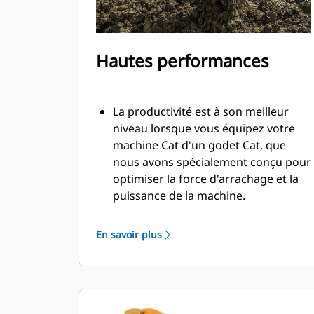
Hautes performances
La productivité est à son meilleur
niveau lorsque vous équipez votre
machine Cat d'un godet Cat, que
nous avons spécialement conçu pour
optimiser la force d'arrachage et la
puissance de la machine.
Le profil d'enveloppe à rayon double
améliore le flux des matières dans le
En savoir plus
godet. Le dégagement de talon accru
garantit que le fond du godet ne
frotte pas, ce qui réduit les coûts
d'entretien.
La consommation de carburant est