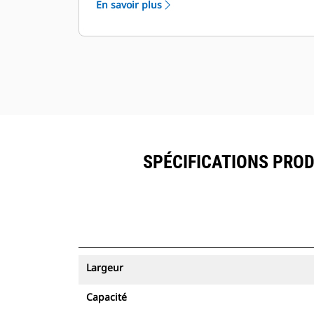
En savoir plus
ressources peuvent être visualisés
®
dans VisionLink
avec les
™
équipements dotés de Product Link
.
Sécurisez vos ressources. Les godets
équipés du système de suivi des
ressources envoient une alerte s'ils
quittent les limites d'un site, faciles à
définir.
SPÉCIFICATIONS PRODU
Largeur
Capacité