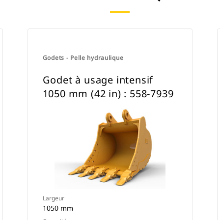
ou l'utiliser avec une attache à
accouplement par axes Cat ou une
attache spéciale CW.
Godets - Pelle hydraulique
Godet à usage intensif
1050 mm (42 in) : 558-7939
Largeur
1050 mm