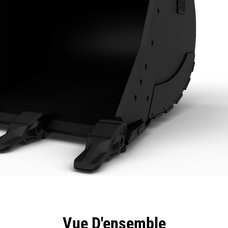
ntages
Spécifications
Outils
Présentation
Vue D'ensemble