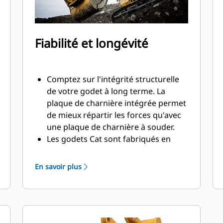
Fiabilité et longévité
Comptez sur l'intégrité structurelle
de votre godet à long terme. La
plaque de charnière intégrée permet
de mieux répartir les forces qu'avec
une plaque de charnière à souder.
Les godets Cat sont fabriqués en
acier d'une grande robustesse et
sont résistants à l'abrasion, en
En savoir plus
particulier dans les zones d'usure
excessive.
Avec les outils d'attaque du sol Cat
(GET), protégez les zones d'usure
excessive les plus importantes de