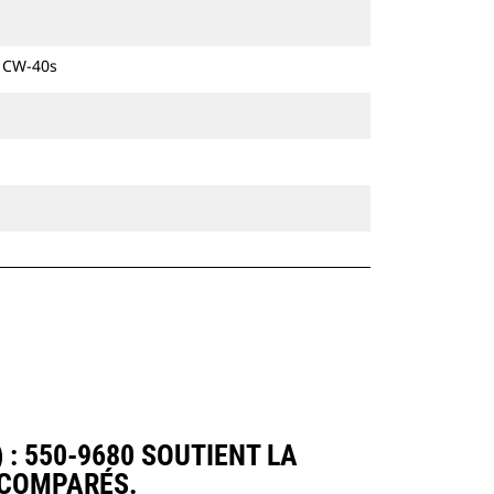
hydrauliques à chaines et sur pneus.
e CW-40s
: 550-9680 SOUTIENT LA
 COMPARÉS.