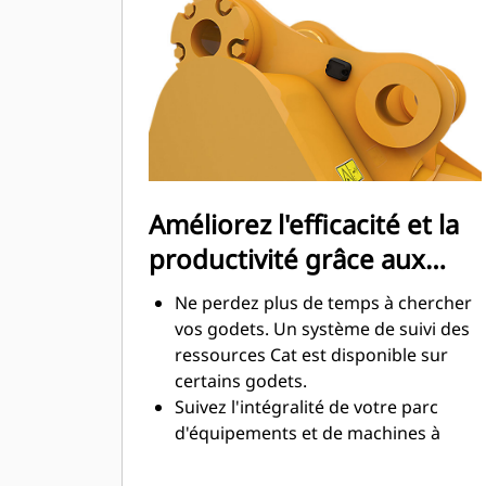
maximale lors de l'excavation. Les
godets Cat sont conçus pour creuser
dans les matériaux rapidement afin
d'améliorer l'efficacité de
fonctionnement globale de votre
machine.
Chargez plus de matière plus
rapidement. La forme et les barres
Améliorez l'efficacité et la
latérales du godet permettent une
productivité grâce aux
rétention optimale des matériaux
dans le godet à chaque charge.
technologies Cat Connect
Ne perdez plus de temps à chercher
intégrées
vos godets. Un système de suivi des
ressources Cat est disponible sur
certains godets.
Suivez l'intégralité de votre parc
d'équipements et de machines à
partir d'une seule source. Les godets
équipés du système de suivi des