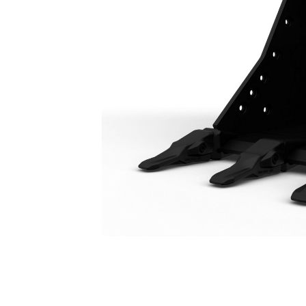
Godet À Usage Intensif 1 200 Mm (48 In) : 550-9680
Ava
Modifier le modèle