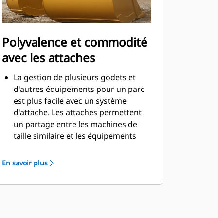
Polyvalence et commodité
avec les attaches
La gestion de plusieurs godets et
d'autres équipements pour un parc
est plus facile avec un système
d'attache. Les attaches permettent
un partage entre les machines de
taille similaire et les équipements
peuvent être changés en quelques
secondes sans quitter la sécurité de
En savoir plus
la cabine.
Les godets pouvant être fixés
directement sur la machine sont
également compatibles avec les
attaches à accouplement par axes