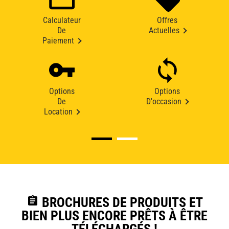
Calculateur
Offres
De
Actuelles
Paiement
Options
Options
De
D'occasion
Location
assignment
BROCHURES DE PRODUITS ET
BIEN PLUS ENCORE PRÊTS À ÊTRE