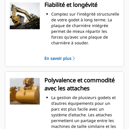
garantit que le fond du godet ne
Fiabilité et longévité
frotte pas, ce qui réduit les coûts
d'entretien.
Comptez sur l'intégrité structurelle
La consommation de carburant est
de votre godet à long terme. La
maximale lors de l'excavation. Les
plaque de charnière intégrée
godets Cat sont conçus pour
permet de mieux répartir les
creuser dans les matériaux
forces qu'avec une plaque de
rapidement afin d'améliorer
charnière à souder.
l'efficacité de fonctionnement
Les godets Cat sont fabriqués en
globale de votre machine.
acier haute résistance et sont
En savoir plus
Chargez plus de matière plus
résistants à l'abrasion, en
rapidement. La forme et les barres
particulier pour les composants
latérales du godet permettent une
d'usure excessive.
rétention optimale des matériaux
Protégez les zones d'usure
Polyvalence et commodité
dans le godet à chaque charge.
excessive les plus importantes de
avec les attaches
votre godet avec les outils
d'attaque du sol Cat
(GET). Les
®
La gestion de plusieurs godets et
protecteurs de longerons et les
d'autres équipements pour un
couteaux latéraux permettent de
parc est plus facile avec un
préserver les pièces du godet qui
système d'attache. Les attaches
entrent en contact et traversent
permettent un partage entre les
les matériaux le plus souvent.
machines de taille similaire et les