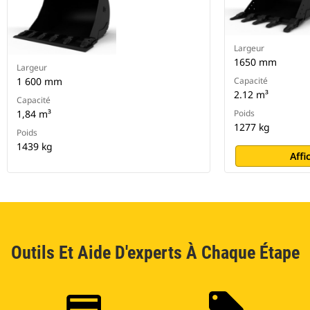
Largeur
1650 mm
Largeur
1 600 mm
Capacité
2.12 m³
Capacité
1,84 m³
Poids
1277 kg
Poids
1439 kg
Affi
Outils Et Aide D'experts À Chaque Étape