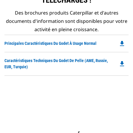
TÉLÉCHARGÉS !
Des brochures produits Caterpillar et d'autres
documents d'information sont disponibles pour votre
activité en pleine croissance.
file_download
Do
Principales Caractéristiques Du Godet À Usage Normal
P
O
Do
Caractéristiques Techniques Du Godet De Pelle (AME, Russie,
in
file_download
P
EUR, Turquie)
a
O
N
in
Ta
a
N
Ta