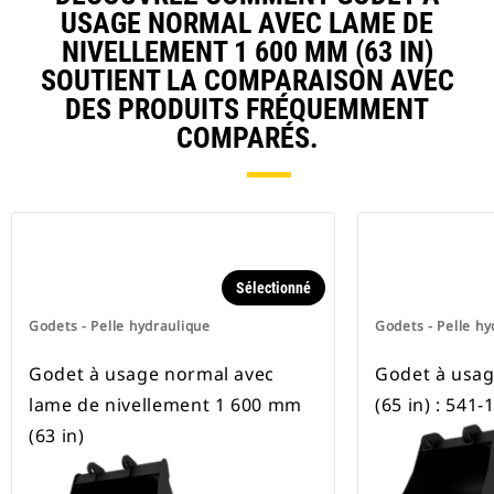
disponibles pour toutes les pelles
USAGE NORMAL AVEC LAME DE
hydrauliques à chaines et sur
NIVELLEMENT 1 600 MM (63 IN)
pneus.
SOUTIENT LA COMPARAISON AVEC
DES PRODUITS FRÉQUEMMENT
COMPARÉS.
Sélectionné
Godets - Pelle hydraulique
Godets - Pelle hy
Godet à usage normal avec
Godet à usa
lame de nivellement 1 600 mm
(65 in) : 541-
(63 in)