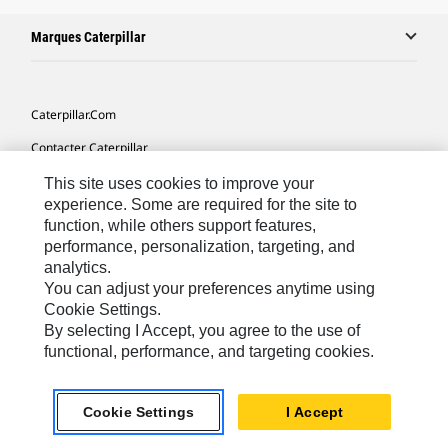
Marques Caterpillar
Caterpillar.com
Contacter Caterpillar
Mes Préférences Marketing
This site uses cookies to improve your
experience. Some are required for the site to
Plan Du Site
function, while others support features,
performance, personalization, targeting, and
Cookie Settings
analytics.
Légales
You can adjust your preferences anytime using
Cookie Settings.
Confidentialité
By selecting I Accept, you agree to the use of
functional, performance, and targeting cookies.
Europe - Français
© 2026 Caterpillar. Tous droits réservés.
Cookie Settings
I Accept