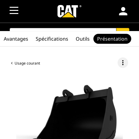
person
SEARCH
search
Avantages
Spécifications
Outils
Présentation
more_vert
Usage courant