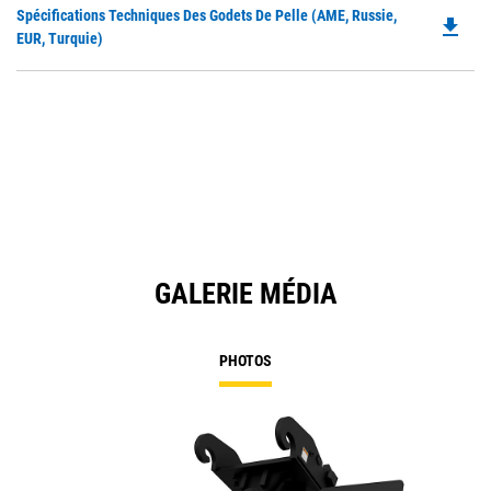
Do
Spécifications Techniques Des Godets De Pelle (AME, Russie,
a
file_download
P
EUR, Turquie)
N
O
Ta
in
a
N
Ta
GALERIE MÉDIA
PHOTOS