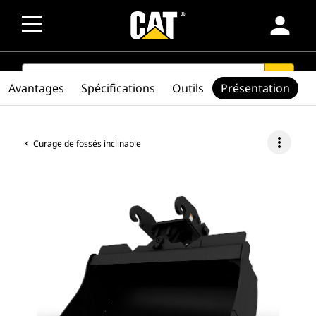
person
SEARCH
search
Avantages
Spécifications
Outils
Présentation
more_vert
Curage de fossés inclinable