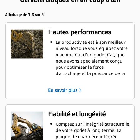
Affichage de 1-3 sur 5
Hautes performances
La productivité est à son meilleur
niveau lorsque vous équipez votre
machine Cat d'un godet Cat, que
nous avons spécialement conçu
pour optimiser la force
d'arrachage et la puissance de la
machine.
Le profil d'enveloppe à rayon
En savoir plus
double améliore le flux des
matières dans le godet. Le
dégagement de talon accru
garantit que le fond du godet ne
Fiabilité et longévité
frotte pas, ce qui réduit les coûts
d'entretien.
Comptez sur l'intégrité structurelle
La consommation de carburant est
de votre godet à long terme. La
maximale lors de l'excavation. Les
plaque de charnière intégrée