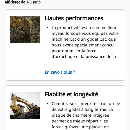
Affichage de 1-3 sur 5
Hautes performances
La productivité est à son meilleur
niveau lorsque vous équipez votre
machine Cat d'un godet Cat, que
nous avons spécialement conçu
pour optimiser la force
d'arrachage et la puissance de la
machine.
Le profil d'enveloppe à rayon
En savoir plus
double améliore le flux des
matières dans le godet. Le
dégagement de talon accru
garantit que le fond du godet ne
Fiabilité et longévité
frotte pas, ce qui réduit les coûts
d'entretien.
Comptez sur l'intégrité structurelle
La consommation de carburant est
de votre godet à long terme. La
maximale lors de l'excavation. Les
plaque de charnière intégrée
godets Cat sont conçus pour
permet de mieux répartir les
creuser dans les matériaux
forces qu'avec une plaque de