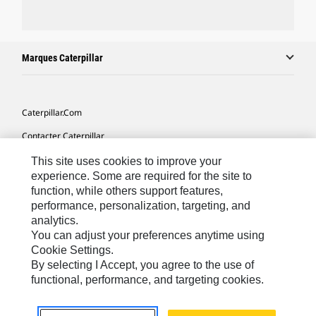
Marques Caterpillar
Caterpillar.com
Contacter Caterpillar
Mes Préférences Marketing
This site uses cookies to improve your
experience. Some are required for the site to
Plan Du Site
function, while others support features,
performance, personalization, targeting, and
Cookie Settings
analytics.
Légales
You can adjust your preferences anytime using
Cookie Settings.
Confidentialité
By selecting I Accept, you agree to the use of
functional, performance, and targeting cookies.
Europe - Français
© 2026 Caterpillar. Tous droits réservés.