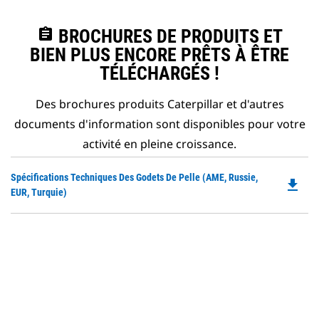
assignment
BROCHURES DE PRODUITS ET
BIEN PLUS ENCORE PRÊTS À ÊTRE
TÉLÉCHARGÉS !
Des brochures produits Caterpillar et d'autres
documents d'information sont disponibles pour votre
activité en pleine croissance.
Do
Spécifications Techniques Des Godets De Pelle (AME, Russie,
file_download
P
EUR, Turquie)
O
in
a
N
Ta