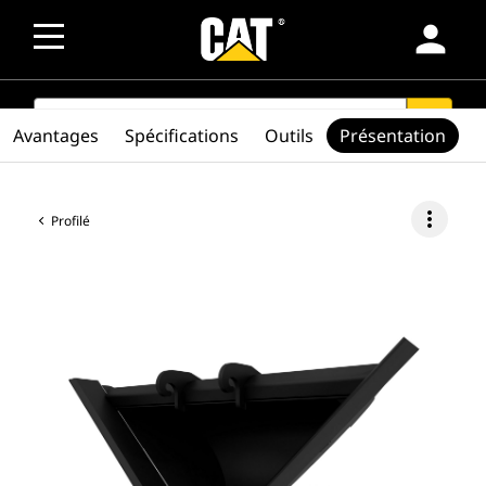
person
SEARCH
search
Avantages
Spécifications
Outils
Présentation
more_vert
Profilé