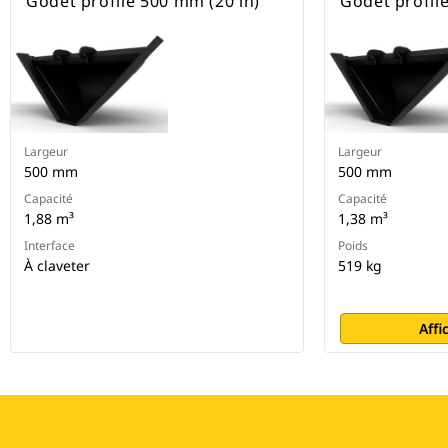
Godet profilé 500 mm (20 in)
Godet profil
Largeur
Largeur
500 mm
500 mm
Capacité
Capacité
1,88 m³
1,38 m³
Interface
Poids
À claveter
519 kg
Affi