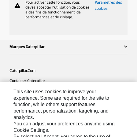
Pour activer cette fonction, vous
Paramètres des
warning
devez accepter l'utilisation de cookies
cookies
à des fins de fonctionnement, de
performances et de ciblage.
Marques Caterpillar
Caterpillar.com
Contacter Caterpillar
Mes Préférences Marketing
This site uses cookies to improve your
experience. Some are required for the site to
Plan Du Site
function, while others support features,
performance, personalization, targeting, and
Cookie Settings
analytics.
Légales
You can adjust your preferences anytime using
Cookie Settings.
Confidentialité
By selecting I Accept, you agree to the use of