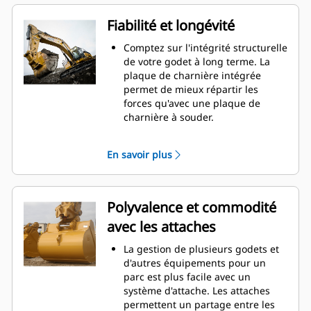
dégagement de talon accru
garantit que le fond du godet ne
Fiabilité et longévité
frotte pas, ce qui réduit les coûts
d'entretien.
Comptez sur l'intégrité structurelle
La consommation de carburant est
de votre godet à long terme. La
maximale lors de l'excavation. Les
plaque de charnière intégrée
godets Cat sont conçus pour
permet de mieux répartir les
creuser dans les matériaux
forces qu'avec une plaque de
rapidement afin d'améliorer
charnière à souder.
l'efficacité de fonctionnement
Les godets Cat sont fabriqués en
globale de votre machine.
acier haute résistance et sont
En savoir plus
Chargez plus de matière plus
résistants à l'abrasion, en
rapidement. La forme et les barres
particulier pour les composants
latérales du godet permettent une
d'usure excessive.
rétention optimale des matériaux
Protégez les zones d'usure
Polyvalence et commodité
dans le godet à chaque charge.
excessive les plus importantes de
avec les attaches
votre godet avec les outils
d'attaque du sol Cat
(GET). Les
®
La gestion de plusieurs godets et
protecteurs de longerons et les
d'autres équipements pour un
couteaux latéraux permettent de
parc est plus facile avec un
préserver les pièces du godet qui
système d'attache. Les attaches
entrent en contact et traversent
permettent un partage entre les