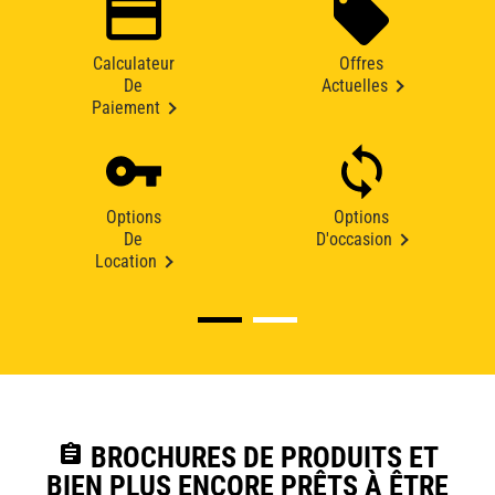
Calculateur
Offres
De
Actuelles
Paiement
Options
Options
De
D'occasion
Location
assignment
BROCHURES DE PRODUITS ET
BIEN PLUS ENCORE PRÊTS À ÊTRE