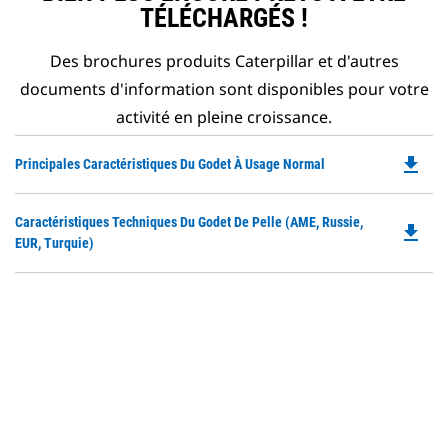
TÉLÉCHARGÉS !
Des brochures produits Caterpillar et d'autres
documents d'information sont disponibles pour votre
activité en pleine croissance.
file_download
Do
Principales Caractéristiques Du Godet À Usage Normal
P
O
Do
Caractéristiques Techniques Du Godet De Pelle (AME, Russie,
in
file_download
P
EUR, Turquie)
a
O
N
in
Ta
a
N
Ta