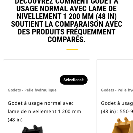
DÉCOUVREZ COMMENT GODET À
Les attaches spéciales CW sont
USAGE NORMAL AVEC LAME DE
disponibles pour toutes les pelles
NIVELLEMENT 1 200 MM (48 IN)
hydrauliques à chaines et sur
pneus.
SOUTIENT LA COMPARAISON AVEC
DES PRODUITS FRÉQUEMMENT
COMPARÉS.
Sélectionné
Godets - Pelle hydraulique
Godets - Pelle hy
Godet à usage normal avec
Godet à usa
lame de nivellement 1 200 mm
(48 in) : 550-
(48 in)