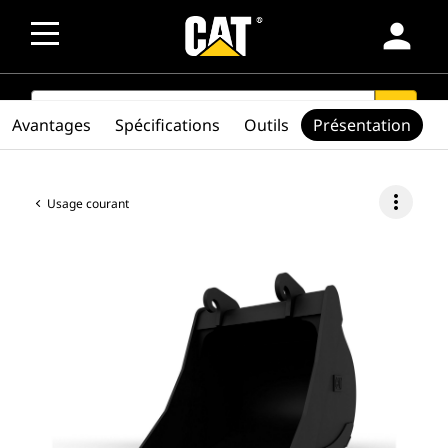
person
SEARCH
search
Avantages
Spécifications
Outils
Présentation
more_vert
Usage courant