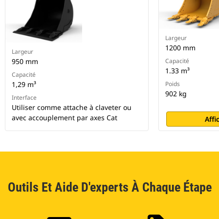
Largeur
1200 mm
Largeur
950 mm
Capacité
1.33 m³
Capacité
1,29 m³
Poids
902 kg
Interface
Utiliser comme attache à claveter ou
avec accouplement par axes Cat
Affi
Outils Et Aide D'experts À Chaque Étape