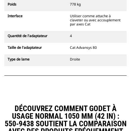
l'accouplement, toujours dans le
Poids
778 kg
champ de vision du conducteur.
Les attaches à accouplement par
Interface
Utiliser comme attache à
axes Cat sont compatibles avec les
claveter ou avec accouplement
pelles hydrauliques à chaînes 311-
par axes Cat
352 et toutes les pelles sur pneus.
Des attaches à largeur de
Quantité de l'adaptateur
4
tranchée sont également
disponibles.
Taille de l'adaptateur
Cat Advansys 80
Les équipements compatibles avec
le système d'attache spéciale CW
Type de lame
Droite
utilisent des charnières d'attache
rapide fixes. Les attaches spéciales
CW sont dotées d'un système de
fermeture par cale de verrouillage
pour assurer la fixation des
équipements.
Les attaches spéciales CW sont
disponibles pour toutes les pelles
DÉCOUVREZ COMMENT GODET À
hydrauliques à chaines et sur
USAGE NORMAL 1050 MM (42 IN) :
pneus.
550-9438 SOUTIENT LA COMPARAISON