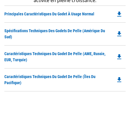
activité en pleine croissance.
file_download
Do
Principales Caractéristiques Du Godet À Usage Normal
P
O
Do
Spécifications Techniques Des Godets De Pelle (Amérique Du
in
file_download
P
Sud)
a
O
N
in
Ta
Do
Caractéristiques Techniques Du Godet De Pelle (AME, Russie,
a
file_download
P
EUR, Turquie)
N
O
Ta
in
Do
Caractéristiques Techniques Du Godet De Pelle (îles Du
a
file_download
P
Pacifique)
N
O
Ta
in
a
N
Ta