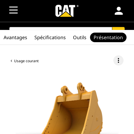
person
SEARCH
search
Avantages
Spécifications
Outils
Présentation
more_vert
Usage courant