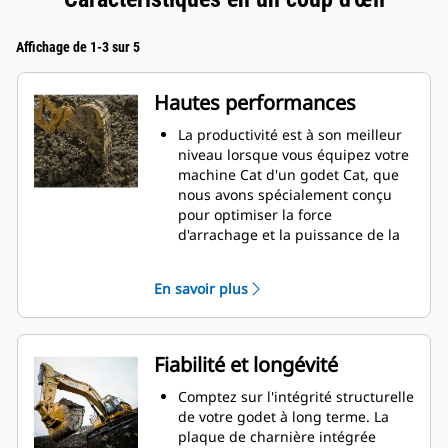
Affichage de 1-3 sur 5
Hautes performances
La productivité est à son meilleur
niveau lorsque vous équipez votre
machine Cat d'un godet Cat, que
nous avons spécialement conçu
pour optimiser la force
d'arrachage et la puissance de la
machine.
Le profil d'enveloppe à rayon
En savoir plus
double améliore le flux des
matières dans le godet. Le
dégagement de talon accru
garantit que le fond du godet ne
Fiabilité et longévité
frotte pas, ce qui réduit les coûts
d'entretien.
Comptez sur l'intégrité structurelle
La consommation de carburant est
de votre godet à long terme. La
maximale lors de l'excavation. Les
plaque de charnière intégrée