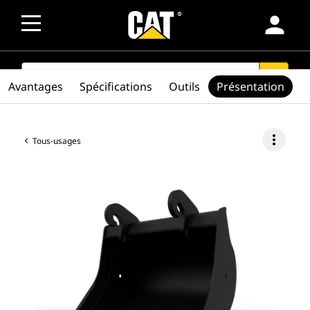
person
SEARCH
search
Avantages
Spécifications
Outils
Présentation
more_vert
Tous-usages