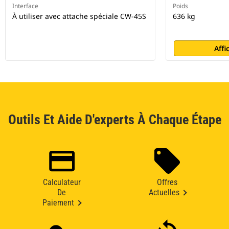
Interface
Poids
À utiliser avec attache spéciale CW-45S
636 kg
Affi
Outils Et Aide D'experts À Chaque Étape
Calculateur
Offres
De
Actuelles
Paiement