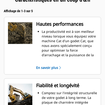
Affichage de 1-3 sur 5
Hautes performances
La productivité est à son meilleur
niveau lorsque vous équipez votre
machine Cat d'un godet Cat, que
nous avons spécialement conçu
pour optimiser la force
d'arrachage et la puissance de la
machine.
Le profil d'enveloppe à rayon
En savoir plus
double améliore le flux des
matières dans le godet. Le
dégagement de talon accru
garantit que le fond du godet ne
Fiabilité et longévité
frotte pas, ce qui réduit les coûts
d'entretien.
Comptez sur l'intégrité structurelle
La consommation de carburant est
de votre godet à long terme. La
maximale lors de l'excavation. Les
plaque de charnière intégrée