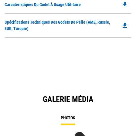
file_download
Do
Caractéristiques Du Godet À Usage Utilitaire
P
O
Do
Spécifications Techniques Des Godets De Pelle (AME, Russie,
in
file_download
P
EUR, Turquie)
a
O
N
in
Ta
a
N
Ta
GALERIE MÉDIA
PHOTOS