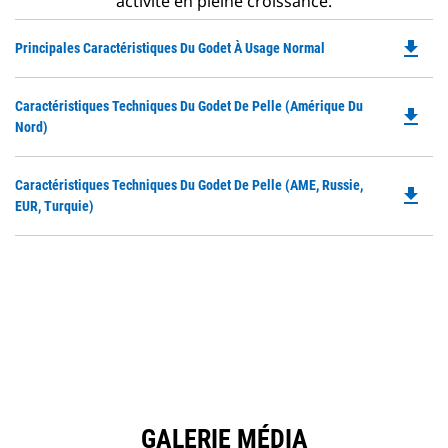
activité en pleine croissance.
file_download
Do
Principales Caractéristiques Du Godet À Usage Normal
P
O
Do
Caractéristiques Techniques Du Godet De Pelle (Amérique Du
in
file_download
P
Nord)
a
O
N
in
Ta
Do
Caractéristiques Techniques Du Godet De Pelle (AME, Russie,
a
file_download
P
EUR, Turquie)
N
O
Ta
in
a
N
Ta
GALERIE MÉDIA