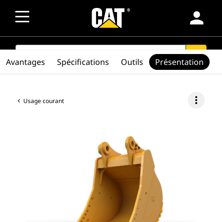
person
SEARCH
search
Avantages
Spécifications
Outils
Présentation
more_vert
Usage courant