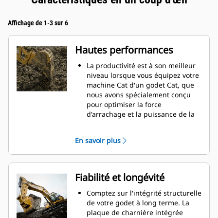
Affichage de 1-3 sur 6
Hautes performances
La productivité est à son meilleur
niveau lorsque vous équipez votre
machine Cat d'un godet Cat, que
nous avons spécialement conçu
pour optimiser la force
d'arrachage et la puissance de la
machine.
Le profil d'enveloppe à rayon
En savoir plus
double améliore le flux des
matières dans le godet. Le
dégagement de talon accru
garantit que le fond du godet ne
Fiabilité et longévité
frotte pas, ce qui réduit les coûts
d'entretien.
Comptez sur l'intégrité structurelle
La consommation de carburant est
de votre godet à long terme. La
maximale lors de l'excavation. Les
plaque de charnière intégrée