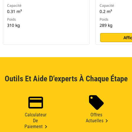
Capacité
Capacité
0.31 m³
0.2 m³
Poids
Poids
310 kg
289 kg
Affi
Outils Et Aide D'experts À Chaque Étape
Calculateur
Offres
De
Actuelles
Paiement