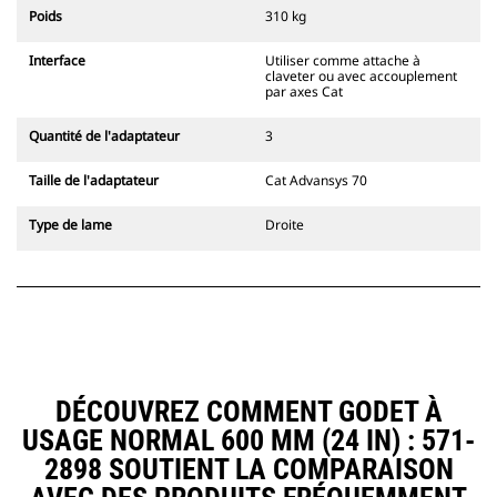
l'accouplement, toujours dans le
Poids
310 kg
champ de vision du conducteur.
Les attaches à accouplement par
Interface
Utiliser comme attache à
axes Cat sont compatibles avec les
claveter ou avec accouplement
pelles hydrauliques à chaînes 311-
par axes Cat
352 et toutes les pelles sur pneus.
Des attaches à largeur de
Quantité de l'adaptateur
3
tranchée sont également
disponibles.
Taille de l'adaptateur
Cat Advansys 70
Les équipements compatibles avec
le système d'attache spéciale CW
Type de lame
Droite
utilisent des charnières d'attache
rapide fixes. Les attaches spéciales
CW sont dotées d'un système de
fermeture par cale de verrouillage
pour assurer la fixation des
équipements.
Les attaches spéciales CW sont
disponibles pour toutes les pelles
DÉCOUVREZ COMMENT GODET À
hydrauliques à chaines et sur
USAGE NORMAL 600 MM (24 IN) : 571-
pneus.
2898 SOUTIENT LA COMPARAISON