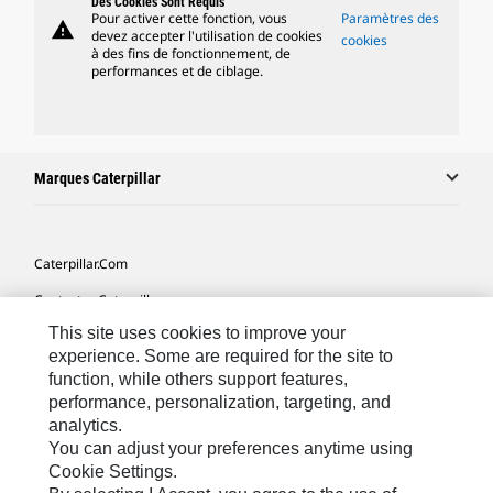
Des Cookies Sont Requis
Pour activer cette fonction, vous
Paramètres des
warning
devez accepter l'utilisation de cookies
cookies
à des fins de fonctionnement, de
performances et de ciblage.
Marques Caterpillar
Caterpillar.com
Contacter Caterpillar
This site uses cookies to improve your
Mes Préférences Marketing
experience. Some are required for the site to
Plan Du Site
function, while others support features,
performance, personalization, targeting, and
Cookie Settings
analytics.
Légales
You can adjust your preferences anytime using
Cookie Settings.
Confidentialité