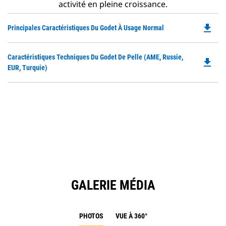
activité en pleine croissance.
file_download
Do
Principales Caractéristiques Du Godet À Usage Normal
P
O
Do
Caractéristiques Techniques Du Godet De Pelle (AME, Russie,
in
file_download
P
EUR, Turquie)
a
O
N
in
Ta
a
N
Ta
GALERIE MÉDIA
PHOTOS
VUE À 360°