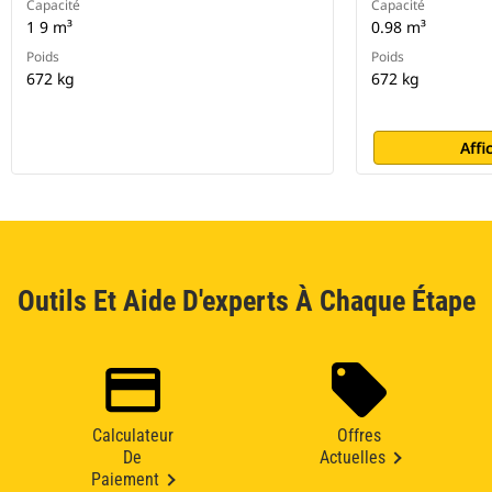
Capacité
Capacité
1 9 m³
0.98 m³
Poids
Poids
672 kg
672 kg
Affi
Outils Et Aide D'experts À Chaque Étape
Calculateur
Offres
De
Actuelles
Paiement