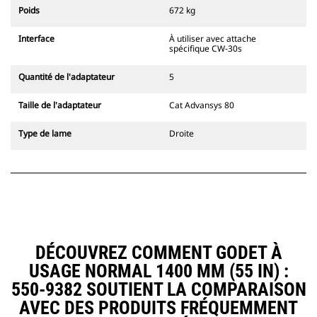
l'accouplement, toujours dans le
Poids
672 kg
champ de vision du conducteur.
Les attaches à accouplement par
Interface
À utiliser avec attache
axes Cat sont compatibles avec les
spécifique CW-30s
pelles hydrauliques à chaînes 311-
352 et toutes les pelles sur pneus.
Quantité de l'adaptateur
5
Des attaches à largeur de
tranchée sont également
Taille de l'adaptateur
Cat Advansys 80
disponibles.
Les équipements compatibles avec
Type de lame
Droite
le système d'attache spéciale CW
utilisent des charnières d'attache
rapide fixes. Les attaches spéciales
CW sont dotées d'un système de
fermeture par cale de verrouillage
pour assurer la fixation des
équipements.
Les attaches spéciales CW sont
DÉCOUVREZ COMMENT GODET À
disponibles pour toutes les pelles
USAGE NORMAL 1400 MM (55 IN) :
hydrauliques à chaines et sur
pneus.
550-9382 SOUTIENT LA COMPARAISON
AVEC DES PRODUITS FRÉQUEMMENT