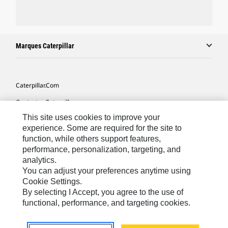
Marques Caterpillar
Caterpillar.com
Contacter Caterpillar
This site uses cookies to improve your
Mes Préférences Marketing
experience. Some are required for the site to
Plan Du Site
function, while others support features,
performance, personalization, targeting, and
Cookie Settings
analytics.
Légales
You can adjust your preferences anytime using
Cookie Settings.
Confidentialité
By selecting I Accept, you agree to the use of
functional, performance, and targeting cookies.