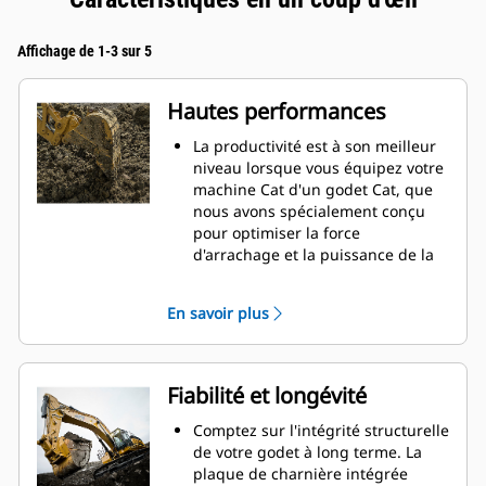
Affichage de 1-3 sur 5
Hautes performances
La productivité est à son meilleur
niveau lorsque vous équipez votre
machine Cat d'un godet Cat, que
nous avons spécialement conçu
pour optimiser la force
d'arrachage et la puissance de la
machine.
Le profil d'enveloppe à rayon
En savoir plus
double améliore le flux des
matières dans le godet. Le
dégagement de talon accru
garantit que le fond du godet ne
Fiabilité et longévité
frotte pas, ce qui réduit les coûts
d'entretien.
Comptez sur l'intégrité structurelle
La consommation de carburant est
de votre godet à long terme. La
maximale lors de l'excavation. Les
plaque de charnière intégrée