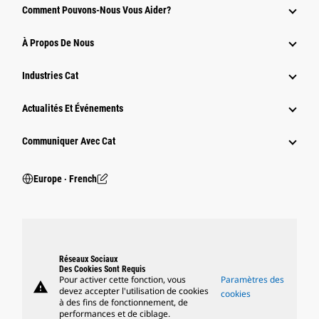
Comment Pouvons-Nous Vous Aider?
À Propos De Nous
Industries Cat
Actualités Et Événements
Communiquer Avec Cat
Europe ‧ French
Réseaux Sociaux
Des Cookies Sont Requis
Pour activer cette fonction, vous
Paramètres des
warning
devez accepter l'utilisation de cookies
cookies
à des fins de fonctionnement, de
performances et de ciblage.