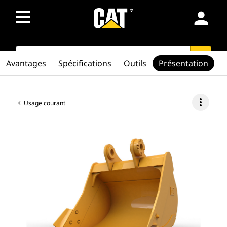
person
SEARCH
search
Avantages
Spécifications
Outils
Présentation
more_vert
Usage courant