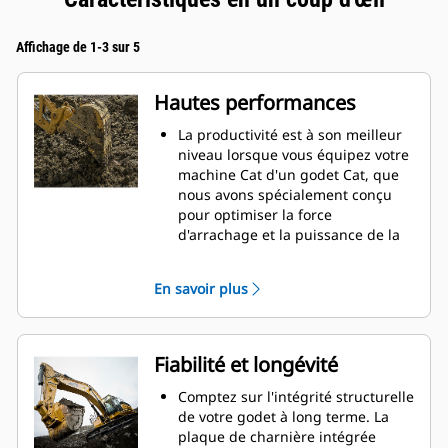
Affichage de 1-3 sur 5
Hautes performances
La productivité est à son meilleur
niveau lorsque vous équipez votre
machine Cat d'un godet Cat, que
nous avons spécialement conçu
pour optimiser la force
d'arrachage et la puissance de la
machine.
Le profil d'enveloppe à rayon
En savoir plus
double améliore le flux des
matières dans le godet. Le
dégagement de talon accru
garantit que le fond du godet ne
Fiabilité et longévité
frotte pas, ce qui réduit les coûts
d'entretien.
Comptez sur l'intégrité structurelle
La consommation de carburant est
de votre godet à long terme. La
maximale lors de l'excavation. Les
plaque de charnière intégrée