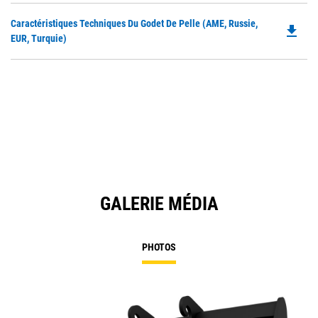
in
Do
Caractéristiques Techniques Du Godet De Pelle (AME, Russie,
a
file_download
P
EUR, Turquie)
N
O
Ta
in
a
N
Ta
GALERIE MÉDIA
PHOTOS