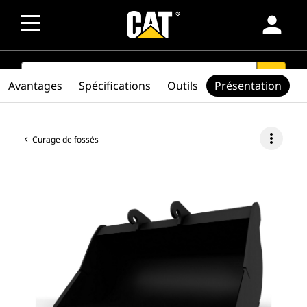
person
SEARCH
search
Avantages
Spécifications
Outils
Présentation
more_vert
Curage de fossés