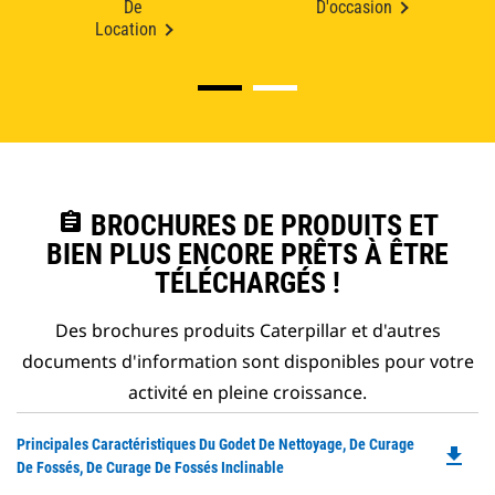
De
D'occasion
Location
assignment
BROCHURES DE PRODUITS ET
BIEN PLUS ENCORE PRÊTS À ÊTRE
TÉLÉCHARGÉS !
Des brochures produits Caterpillar et d'autres
documents d'information sont disponibles pour votre
activité en pleine croissance.
Do
Principales Caractéristiques Du Godet De Nettoyage, De Curage
file_download
P
De Fossés, De Curage De Fossés Inclinable
O