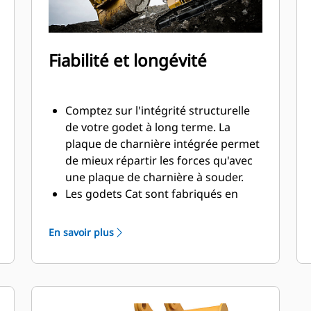
Fiabilité et longévité
Comptez sur l'intégrité structurelle
de votre godet à long terme. La
plaque de charnière intégrée permet
de mieux répartir les forces qu'avec
une plaque de charnière à souder.
Les godets Cat sont fabriqués en
acier haute résistance et sont
résistants à l'abrasion, en particulier
En savoir plus
pour les composants d'usure
excessive.
Protégez les zones d'usure excessive
les plus importantes de votre godet
®
avec les outils d'attaque du sol Cat