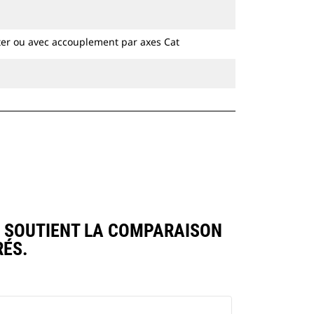
hydrauliques à chaines et sur pneus.
ter ou avec accouplement par axes Cat
) SOUTIENT LA COMPARAISON
ÉS.