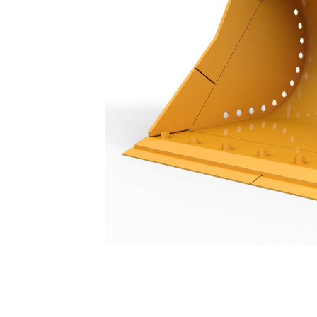
Godet De Curage De Fossés 1 200 Mm (48 In)
Ava
Modifier le modèle