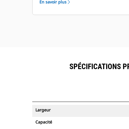
En savoir plus
peuvent être visualisés dans
®
VisionLink
avec les équipements
™
dotés de Product Link
.
Sécurisez vos ressources. Les godets
équipés du suivi des ressources
envoient une alerte s'ils quittent les
limites d'un site faciles à définir.
SPÉCIFICATIONS P
Largeur
Capacité