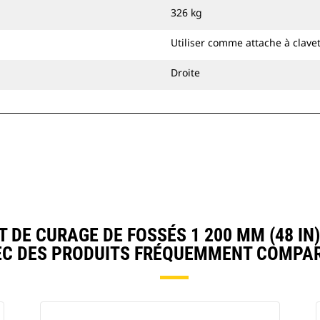
lisse lors du nivellement et du
326 kg
remblayage.
Vous pouvez fixer les godets de
Utiliser comme attache à clave
curage de fossés directement sur la
machine ou les utiliser avec une
Droite
attache à accouplement par axes Cat
ou une attache spéciale CW.
DE CURAGE DE FOSSÉS 1 200 MM (48 IN
EC DES PRODUITS FRÉQUEMMENT COMPAR