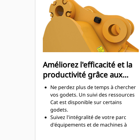
maximale lors de l'excavation. Les
godets Cat sont conçus pour creuser
dans les matériaux rapidement afin
d'améliorer l'efficacité de
fonctionnement globale de votre
machine.
Chargez plus de matière plus
rapidement. La forme et les barres
Améliorez l'efficacité et la
latérales du godet permettent une
productivité grâce aux
rétention optimale des matériaux
dans le godet à chaque charge.
technologies Cat Connect
Ne perdez plus de temps à chercher
intégrées
vos godets. Un suivi des ressources
Cat est disponible sur certains
godets.
Suivez l'intégralité de votre parc
d'équipements et de machines à
partir d'une seule source. Les godets
équipés du suivi des ressources