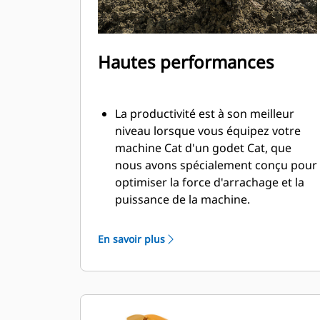
Hautes performances
La productivité est à son meilleur
niveau lorsque vous équipez votre
machine Cat d'un godet Cat, que
nous avons spécialement conçu pour
optimiser la force d'arrachage et la
puissance de la machine.
Le profil d'enveloppe à rayon double
améliore le flux des matières dans le
En savoir plus
godet. Le dégagement de talon accru
garantit que le fond du godet ne
frotte pas, ce qui réduit les coûts
d'entretien.
La consommation de carburant est