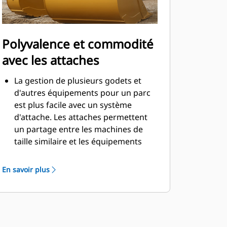
Polyvalence et commodité
avec les attaches
La gestion de plusieurs godets et
d'autres équipements pour un parc
est plus facile avec un système
d'attache. Les attaches permettent
un partage entre les machines de
taille similaire et les équipements
peuvent être changés en quelques
secondes sans quitter la sécurité de
En savoir plus
la cabine.
Les godets pouvant être fixés
directement sur la machine sont
également compatibles avec les
attaches à accouplement par axes