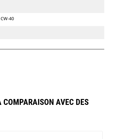
hydrauliques à chaines et sur pneus.
e CW-40
LA COMPARAISON AVEC DES