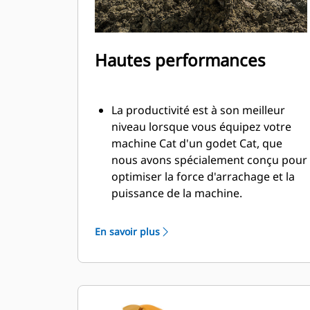
Hautes performances
La productivité est à son meilleur
niveau lorsque vous équipez votre
machine Cat d'un godet Cat, que
nous avons spécialement conçu pour
optimiser la force d'arrachage et la
puissance de la machine.
Le profil d'enveloppe à rayon double
améliore le flux des matières dans le
En savoir plus
godet. Le dégagement de talon accru
garantit que le fond du godet ne
frotte pas, ce qui réduit les coûts
d'entretien.
La consommation de carburant est