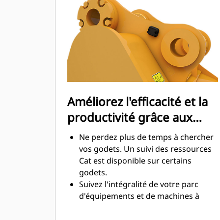
maximale lors de l'excavation. Les
godets Cat sont conçus pour creuser
dans les matériaux rapidement afin
d'améliorer l'efficacité de
fonctionnement globale de votre
machine.
Chargez plus de matière plus
rapidement. La forme et les barres
Améliorez l'efficacité et la
latérales du godet permettent une
productivité grâce aux
rétention optimale des matériaux
dans le godet à chaque charge.
technologies Cat Connect
Ne perdez plus de temps à chercher
intégrées
vos godets. Un suivi des ressources
Cat est disponible sur certains
godets.
Suivez l'intégralité de votre parc
d'équipements et de machines à
partir d'une seule source. Les godets
équipés du suivi des ressources