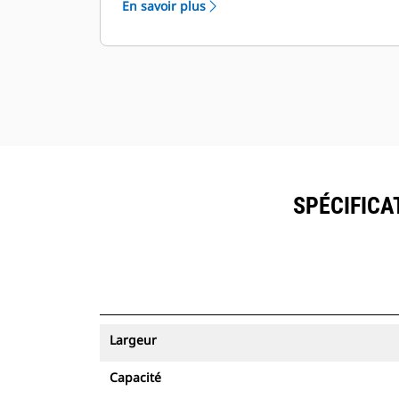
En savoir plus
peuvent être visualisés dans
®
VisionLink
avec les équipements
™
dotés de Product Link
.
Sécurisez vos ressources. Les godets
équipés du suivi des ressources
envoient une alerte s'ils quittent les
limites d'un site faciles à définir.
SPÉCIFICA
Largeur
Capacité