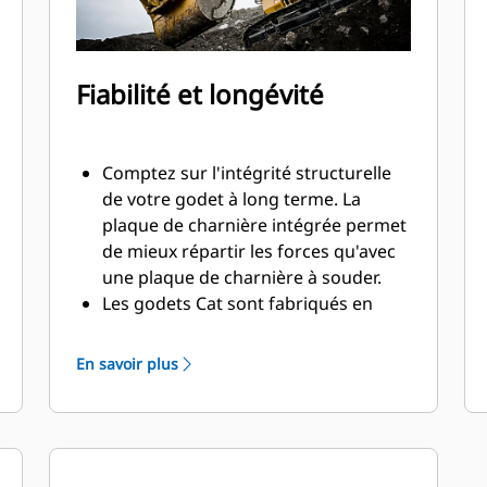
Fiabilité et longévité
Comptez sur l'intégrité structurelle
de votre godet à long terme. La
plaque de charnière intégrée permet
de mieux répartir les forces qu'avec
une plaque de charnière à souder.
Les godets Cat sont fabriqués en
acier haute résistance et sont
résistants à l'abrasion, en particulier
En savoir plus
pour les composants d'usure
excessive.
Protégez les zones d'usure excessive
les plus importantes de votre godet
®
avec les outils d'attaque du sol Cat