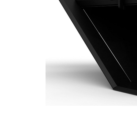
Godet Profilé 300 Mm (12 In)
Ava
Modifier le modèle