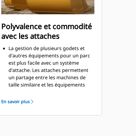
Polyvalence et commodité
avec les attaches
La gestion de plusieurs godets et
d'autres équipements pour un parc
est plus facile avec un système
d'attache. Les attaches permettent
un partage entre les machines de
taille similaire et les équipements
peuvent être changés en quelques
secondes sans quitter la sécurité de
En savoir plus
la cabine.
Les godets pouvant être fixés
directement sur la machine sont
également compatibles avec les
attaches à accouplement par axes