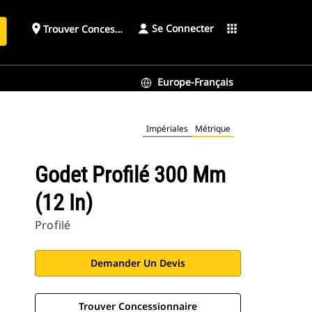
Se Connecter
place
apps
Trouver Concessionnaire
h
Europe-Français
Impériales
Métrique
Godet Profilé 300 Mm
(12 In)
Profilé
Demander Un Devis
Trouver Concessionnaire