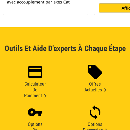
avec accouplement par axes Cat
Affi
Outils Et Aide D'experts À Chaque Étape
Calculateur
Offres
De
Actuelles
Paiement
Options
Options