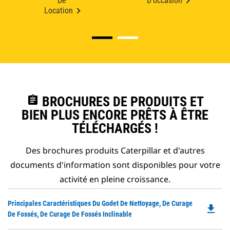
De
D'occasion
Location
assignment
BROCHURES DE PRODUITS ET
BIEN PLUS ENCORE PRÊTS À ÊTRE
TÉLÉCHARGÉS !
Des brochures produits Caterpillar et d'autres
documents d'information sont disponibles pour votre
activité en pleine croissance.
Do
Principales Caractéristiques Du Godet De Nettoyage, De Curage
file_download
P
De Fossés, De Curage De Fossés Inclinable
O