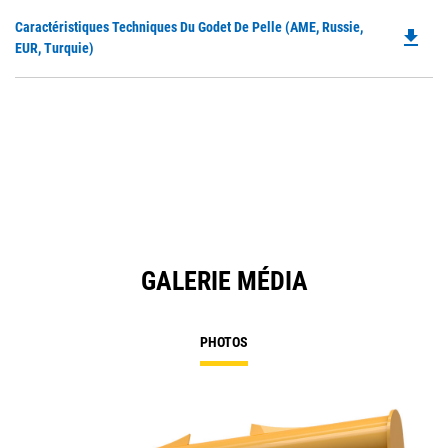
in
Do
Caractéristiques Techniques Du Godet De Pelle (AME, Russie,
a
file_download
P
EUR, Turquie)
N
O
Ta
in
a
N
Ta
GALERIE MÉDIA
PHOTOS