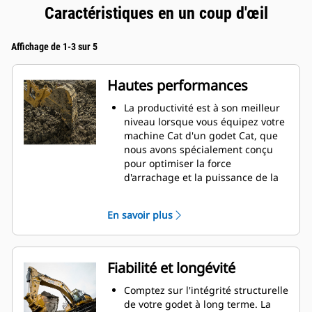
Caractéristiques en un coup d'œil
Affichage de 1-3 sur 5
Hautes performances
La productivité est à son meilleur
niveau lorsque vous équipez votre
machine Cat d'un godet Cat, que
nous avons spécialement conçu
pour optimiser la force
d'arrachage et la puissance de la
machine.
Le profil d'enveloppe à rayon
En savoir plus
double améliore le flux des
matières dans le godet. Le
dégagement de talon accru
garantit que le fond du godet ne
Fiabilité et longévité
frotte pas, ce qui réduit les coûts
d'entretien.
Comptez sur l'intégrité structurelle
La consommation de carburant est
de votre godet à long terme. La