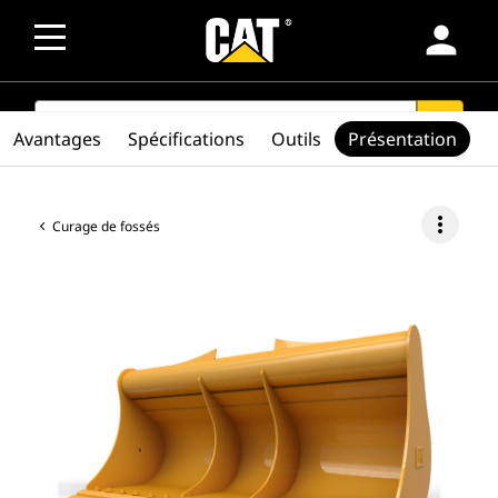
person
SEARCH
search
Avantages
Spécifications
Outils
Présentation
more_vert
Curage de fossés