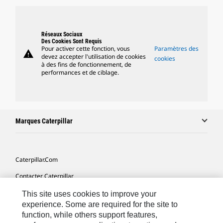
Réseaux Sociaux
Des Cookies Sont Requis
Pour activer cette fonction, vous
Paramètres des
warning
devez accepter l'utilisation de cookies
cookies
à des fins de fonctionnement, de
performances et de ciblage.
Marques Caterpillar
Caterpillar.com
Contacter Caterpillar
Mes Préférences Marketing
This site uses cookies to improve your
experience. Some are required for the site to
Plan Du Site
function, while others support features,