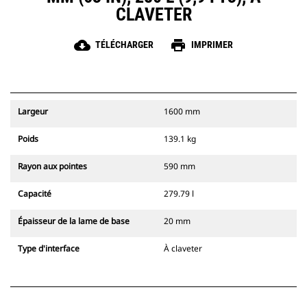
CLAVETER
cloud_download
print
TÉLÉCHARGER
IMPRIMER
Largeur
1600 mm
Poids
139.1 kg
Rayon aux pointes
590 mm
Capacité
279.79 l
Épaisseur de la lame de base
20 mm
Type d'interface
À claveter