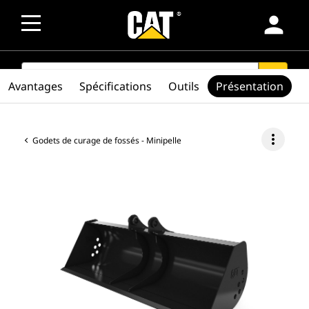
person
SEARCH
search
Avantages
Spécifications
Outils
Présentation
more_vert
Godets de curage de fossés - Minipelle