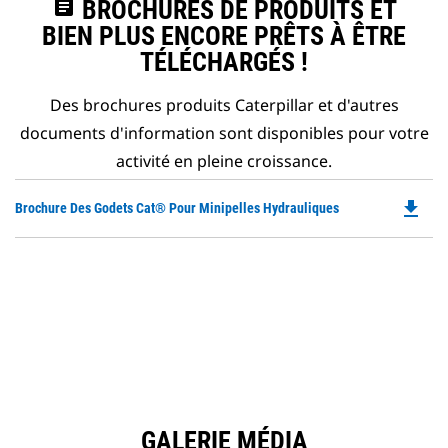
assignment
BROCHURES DE PRODUITS ET
BIEN PLUS ENCORE PRÊTS À ÊTRE
TÉLÉCHARGÉS !
Des brochures produits Caterpillar et d'autres
documents d'information sont disponibles pour votre
activité en pleine croissance.
file_download
Do
Brochure Des Godets Cat® Pour Minipelles Hydrauliques
P
O
in
a
N
Ta
GALERIE MÉDIA