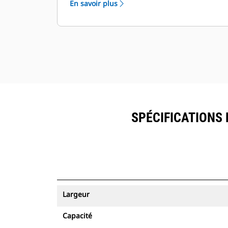
En savoir plus
peuvent être visualisés dans
®
VisionLink
avec les équipements
™
dotés de Product Link
.
Sécurisez vos ressources. Les godets
équipés du suivi des ressources
envoient une alerte s'ils quittent les
limites d'un site faciles à définir.
SPÉCIFICATIONS 
Largeur
Capacité