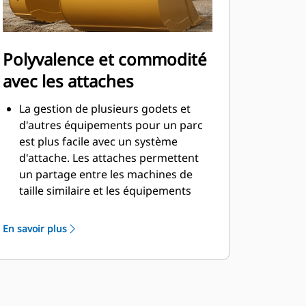
Polyvalence et commodité
avec les attaches
La gestion de plusieurs godets et
d'autres équipements pour un parc
est plus facile avec un système
d'attache. Les attaches permettent
un partage entre les machines de
taille similaire et les équipements
peuvent être changés en quelques
secondes sans quitter la sécurité de
En savoir plus
la cabine.
Les godets pouvant être fixés
directement sur la machine sont
également compatibles avec les
attaches à accouplement par axes