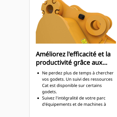
maximale lors de l'excavation. Les
godets Cat sont conçus pour creuser
dans les matériaux rapidement afin
d'améliorer l'efficacité de
fonctionnement globale de votre
machine.
Chargez plus de matière plus
rapidement. La forme et les barres
Améliorez l'efficacité et la
latérales du godet permettent une
productivité grâce aux
rétention optimale des matériaux
dans le godet à chaque charge.
technologies Cat Connect
Ne perdez plus de temps à chercher
intégrées
vos godets. Un suivi des ressources
Cat est disponible sur certains
godets.
Suivez l'intégralité de votre parc
d'équipements et de machines à
partir d'une seule source. Les godets
équipés du suivi des ressources