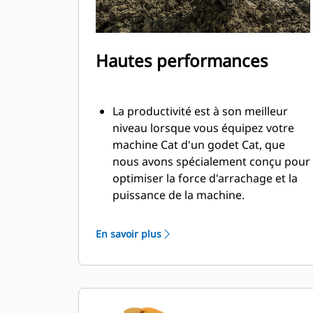
Hautes performances
La productivité est à son meilleur
niveau lorsque vous équipez votre
machine Cat d'un godet Cat, que
nous avons spécialement conçu pour
optimiser la force d'arrachage et la
puissance de la machine.
Le profil d'enveloppe à rayon double
améliore le flux des matières dans le
En savoir plus
godet. Le dégagement de talon accru
garantit que le fond du godet ne
frotte pas, ce qui réduit les coûts
d'entretien.
La consommation de carburant est