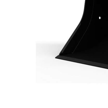
Godet À Usage Utilitaire 1000 Mm (39 In)
Ava
Modifier le modèle