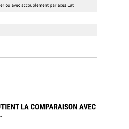
hydrauliques à chaines et sur pneus.
ter ou avec accouplement par axes Cat
UTIENT LA COMPARAISON AVEC
.