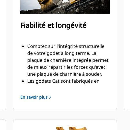
Fiabilité et longévité
Comptez sur l'intégrité structurelle
de votre godet à long terme. La
plaque de charnière intégrée permet
de mieux répartir les forces qu'avec
une plaque de charnière à souder.
Les godets Cat sont fabriqués en
acier haute résistance et sont
résistants à l'abrasion, en particulier
En savoir plus
pour les composants d'usure
excessive.
Protégez les zones d'usure excessive
les plus importantes de votre godet
®
avec les outils d'attaque du sol Cat