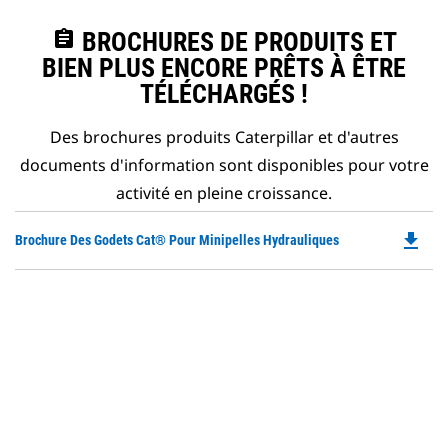
assignment
BROCHURES DE PRODUITS ET
BIEN PLUS ENCORE PRÊTS À ÊTRE
TÉLÉCHARGÉS !
Des brochures produits Caterpillar et d'autres
documents d'information sont disponibles pour votre
activité en pleine croissance.
file_download
Do
Brochure Des Godets Cat® Pour Minipelles Hydrauliques
P
O
in
a
N
Ta