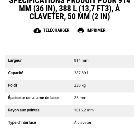
SPÉCIFICATIONS PRODUIT POUR 914
MM (36 IN), 388 L (13,7 FT3), À
CLAVETER, 50 MM (2 IN)
cloud_download
print
TÉLÉCHARGER
IMPRIMER
Largeur
914 mm
Capacité
387.89 l
Poids
230 kg
Épaisseur de la lame de base
25 mm
Rayon aux pointes
1016.2 mm
Type d'interface
À claveter