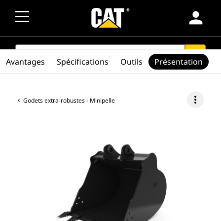
person
SEARCH
search
Avantages
Spécifications
Outils
Présentation
more_vert
Godets extra-robustes - Minipelle