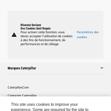
Réseaux Sociaux
Des Cookies Sont Requis
Pour activer cette fonction, vous
Paramètres des
warning
devez accepter l'utilisation de cookies
cookies
à des fins de fonctionnement, de
performances et de ciblage.
Marques Caterpillar
Caterpillar.com
Contacter Caterpillar
Mes Préférences Marketing
This site uses cookies to improve your
experience. Some are required for the site to