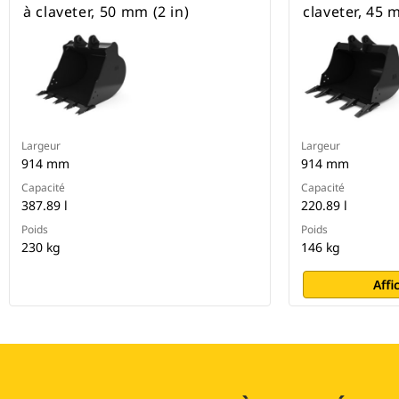
à claveter, 50 mm (2 in)
claveter, 45 
Largeur
Largeur
914 mm
914 mm
Capacité
Capacité
387.89 l
220.89 l
Poids
Poids
230 kg
146 kg
Affi