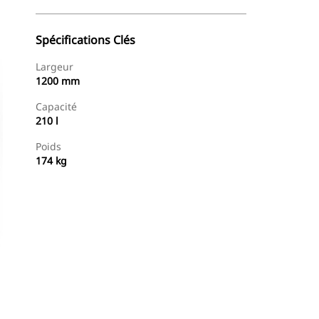
Spécifications Clés
Largeur
1200 mm
Capacité
210 l
Poids
174 kg
Acheter Maintenant
Demander Un Devis