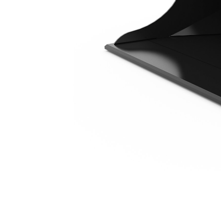
1200 Mm (47 In)
Ava
Modifier le modèle