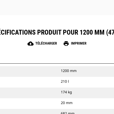
CIFICATIONS PRODUIT POUR 1200 MM (47
cloud_download
print
TÉLÉCHARGER
IMPRIMER
1200 mm
210 l
174 kg
20 mm
682 mm