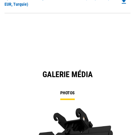
file_download
P
EUR, Turquie)
N
O
Ta
in
a
N
Ta
GALERIE MÉDIA
PHOTOS