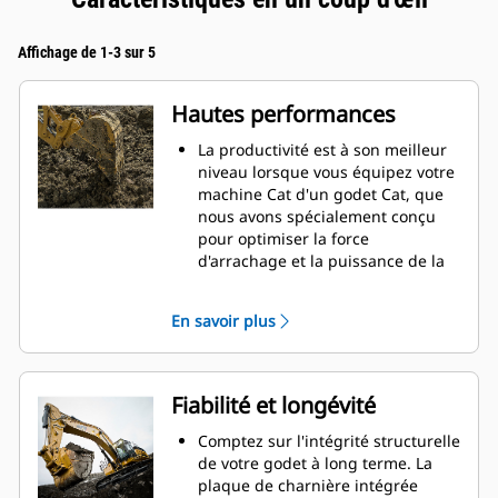
Affichage de 1-3 sur 5
Hautes performances
La productivité est à son meilleur
niveau lorsque vous équipez votre
machine Cat d'un godet Cat, que
nous avons spécialement conçu
pour optimiser la force
d'arrachage et la puissance de la
machine.
Le profil d'enveloppe à rayon
En savoir plus
double améliore le flux des
matières dans le godet. Le
dégagement de talon accru
garantit que le fond du godet ne
Fiabilité et longévité
frotte pas, ce qui réduit les coûts
d'entretien.
Comptez sur l'intégrité structurelle
La consommation de carburant est
de votre godet à long terme. La
maximale lors de l'excavation. Les
plaque de charnière intégrée