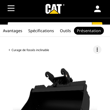
person
SEARCH
search
Avantages
Spécifications
Outils
Présentation
more_vert
Curage de fossés inclinable