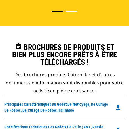
assignment
BROCHURES DE PRODUITS ET
BIEN PLUS ENCORE PRÊTS À ÊTRE
TÉLÉCHARGÉS !
Des brochures produits Caterpillar et d'autres
documents d'information sont disponibles pour votre
activité en pleine croissance.
Do
Principales Caractéristiques Du Godet De Nettoyage, De Curage
file_download
P
De Fossés, De Curage De Fossés Inclinable
O
in
Do
Spécifications Techniques Des Godets De Pelle (AME, Russie,
a