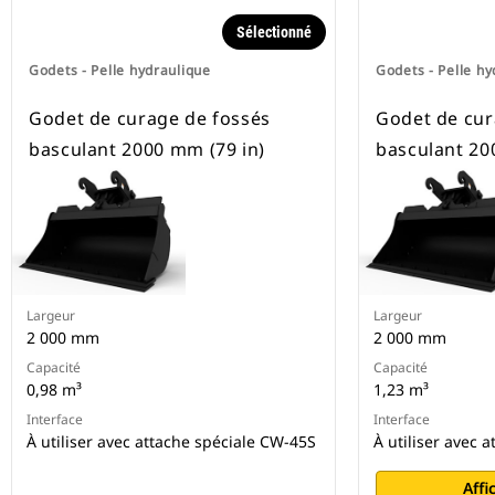
Sélectionné
Godets - Pelle hydraulique
Godets - Pelle hy
Godet de curage de fossés
Godet de cur
basculant 2000 mm (79 in)
basculant 20
Largeur
Largeur
2 000 mm
2 000 mm
Capacité
Capacité
0,98 m³
1,23 m³
Interface
Interface
À utiliser avec attache spéciale CW-45S
À utiliser avec 
Affi