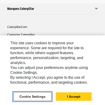
Marques Caterpillar
Caterpillar.com
Contacter Caterpillar
Mes Préférences Marketing
This site uses cookies to improve your
experience. Some are required for the site to
Plan Du Site
function, while others support features,
performance, personalization, targeting, and
Cookie Settings
analytics.
Légales
You can adjust your preferences anytime using
Cookie Settings.
Confidentialité
By selecting I Accept, you agree to the use of
functional, performance, and targeting cookies.
Europe - Français
© 2026 Caterpillar. Tous droits réservés.
Cookie Settings
I Accept