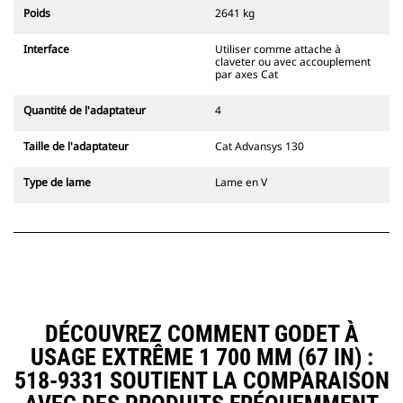
l'accouplement, toujours dans le
Poids
2641 kg
champ de vision du conducteur.
Les attaches à accouplement par
Interface
Utiliser comme attache à
axes Cat sont compatibles avec les
claveter ou avec accouplement
pelles hydrauliques à chaînes 311-
par axes Cat
352 et toutes les pelles sur pneus.
Des attaches à largeur de
Quantité de l'adaptateur
4
tranchée sont également
disponibles.
Taille de l'adaptateur
Cat Advansys 130
Les équipements compatibles avec
le système d'attache spéciale CW
Type de lame
Lame en V
utilisent des charnières d'attache
rapide fixes. Les attaches spéciales
CW sont dotées d'un système de
fermeture par cale de verrouillage
pour assurer la fixation des
équipements.
Les attaches spéciales CW sont
disponibles pour toutes les pelles
DÉCOUVREZ COMMENT GODET À
hydrauliques à chaines et sur
USAGE EXTRÊME 1 700 MM (67 IN) :
pneus.
518-9331 SOUTIENT LA COMPARAISON