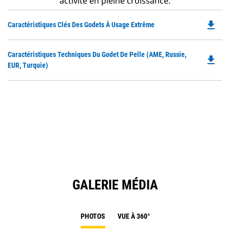
activité en pleine croissance.
file_download
Do
Caractéristiques Clés Des Godets À Usage Extrême
P
O
Do
Caractéristiques Techniques Du Godet De Pelle (AME, Russie,
in
file_download
P
EUR, Turquie)
a
O
N
in
Ta
a
N
Ta
GALERIE MÉDIA
PHOTOS
VUE À 360°