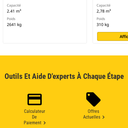
Capacité
Capacité
2.41 m³
2,78 m³
Poids
Poids
2641 kg
310 kg
Affi
Outils Et Aide D'experts À Chaque Étape
Calculateur
Offres
De
Actuelles
Paiement