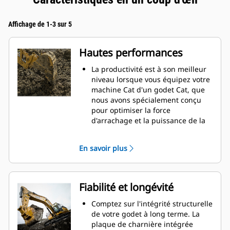
Affichage de 1-3 sur 5
Hautes performances
La productivité est à son meilleur
niveau lorsque vous équipez votre
machine Cat d'un godet Cat, que
nous avons spécialement conçu
pour optimiser la force
d'arrachage et la puissance de la
machine.
Le profil d'enveloppe à rayon
En savoir plus
double améliore le flux des
matières dans le godet. Le
dégagement de talon accru
garantit que le fond du godet ne
Fiabilité et longévité
frotte pas, ce qui réduit les coûts
d'entretien.
Comptez sur l'intégrité structurelle
La consommation de carburant est
de votre godet à long terme. La
maximale lors de l'excavation. Les
plaque de charnière intégrée