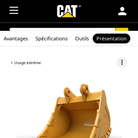
person
SEARCH
search
Avantages
Spécifications
Outils
Présentation
more_vert
Usage extrême