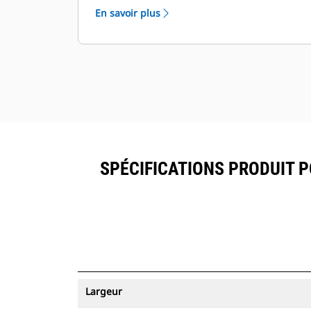
équipés du système de suivi des
En savoir plus
ressources peuvent être visualisés
®
dans VisionLink
avec les
™
équipements dotés de Product Link
.
Sécurisez vos ressources. Les godets
équipés du système de suivi des
ressources envoient une alerte s'ils
quittent les limites d'un site, faciles à
définir.
SPÉCIFICATIONS PRODUIT 
Largeur