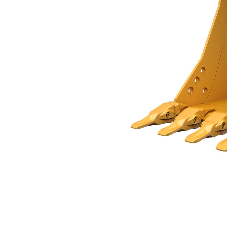
Godet À Usage Normal Avec Lame De Nivellement 1 200 Mm (47 In) : 441-4768
Ava
Modifier le modèle