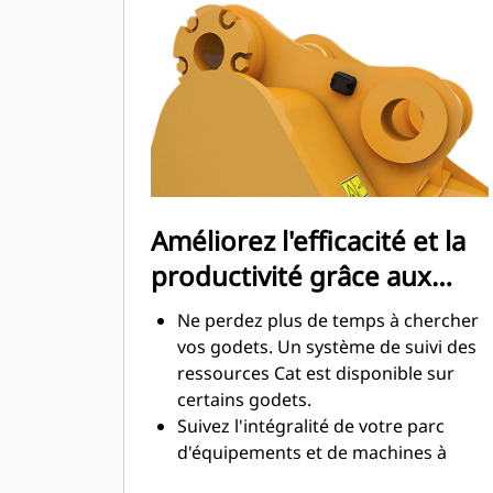
La consommation de carburant est
maximale lors de l'excavation. Les
godets Cat sont conçus pour creuser
dans les matériaux rapidement afin
d'améliorer l'efficacité de
fonctionnement globale de votre
machine.
Chargez plus de matière plus
rapidement. La forme et les barres
Améliorez l'efficacité et la
latérales du godet permettent une
productivité grâce aux
rétention optimale des matériaux
dans le godet à chaque charge.
technologies Cat Connect
Ne perdez plus de temps à chercher
intégrées
vos godets. Un système de suivi des
ressources Cat est disponible sur
certains godets.
Suivez l'intégralité de votre parc
d'équipements et de machines à
partir d'une seule source. Les godets