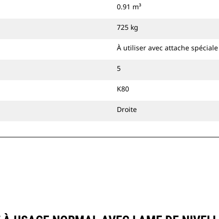
0.91 m³
attache à accouplement par axes Cat
ou une attache spéciale CW.
725 kg
À utiliser avec attache spécial
5
K80
Droite