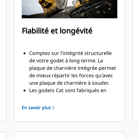
Fiabilité et longévité
Comptez sur l'intégrité structurelle
de votre godet à long terme. La
plaque de charnière intégrée permet
de mieux répartir les forces qu'avec
une plaque de charnière à souder.
Les godets Cat sont fabriqués en
acier d'une grande robustesse et
sont résistants à l'abrasion, en
En savoir plus
particulier dans les zones d'usure
excessive.
Avec les outils d'attaque du sol Cat
(GET), protégez les zones d'usure