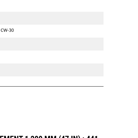
disponibles pour toutes les pelles
hydrauliques à chaines et sur pneus.
e CW-30