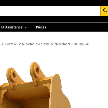
searc
 Et Assistance
Pièces
t
Godet à usage normal avec lame de nivellement 1 200 mm (47 in) : 441-476