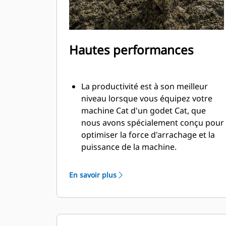
Hautes performances
La productivité est à son meilleur
niveau lorsque vous équipez votre
machine Cat d'un godet Cat, que
nous avons spécialement conçu pour
optimiser la force d'arrachage et la
puissance de la machine.
Le profil d'enveloppe à rayon double
améliore le flux des matières dans le
En savoir plus
godet. Le dégagement de talon accru
garantit que le fond du godet ne
frotte pas, ce qui réduit les coûts
d'entretien.