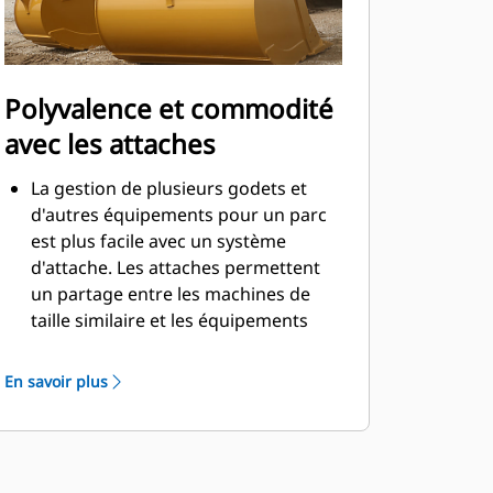
Polyvalence et commodité
avec les attaches
La gestion de plusieurs godets et
d'autres équipements pour un parc
est plus facile avec un système
d'attache. Les attaches permettent
un partage entre les machines de
taille similaire et les équipements
peuvent être changés en quelques
secondes sans quitter la sécurité de
En savoir plus
la cabine.
Les godets pouvant être fixés
directement sur la machine sont
également compatibles avec les