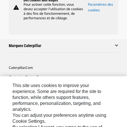
Des Cookies Sont Requis
Pour activer cette fonction, vous
Paramètres des
warning
devez accepter l'utilisation de cookies
cookies
à des fins de fonctionnement, de
performances et de ciblage.
Marques Caterpillar
Caterpillar.com
Contacter Caterpillar
This site uses cookies to improve your
Mes Préférences Marketing
experience. Some are required for the site to
Plan Du Site
function, while others support features,
performance, personalization, targeting, and
Cookie Settings
analytics.
Légales
You can adjust your preferences anytime using
Cookie Settings.
Confidentialité