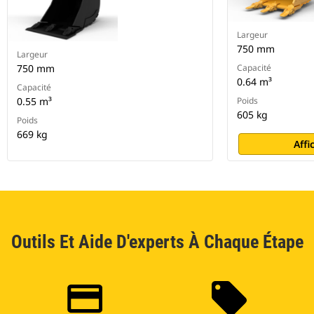
Largeur
750 mm
Largeur
750 mm
Capacité
0.64 m³
Capacité
0.55 m³
Poids
605 kg
Poids
669 kg
Affi
Outils Et Aide D'experts À Chaque Étape