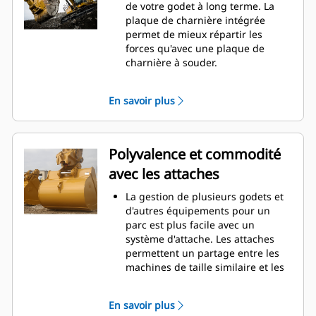
La consommation de carburant est
de votre godet à long terme. La
maximale lors de l'excavation. Les
plaque de charnière intégrée
godets Cat sont conçus pour
permet de mieux répartir les
creuser dans les matériaux
forces qu'avec une plaque de
rapidement afin d'améliorer
charnière à souder.
l'efficacité de fonctionnement
Les godets Cat sont fabriqués en
globale de votre machine.
acier d'une grande robustesse et
En savoir plus
Chargez plus de matière plus
sont résistants à l'abrasion, en
rapidement. La forme et les barres
particulier dans les zones d'usure
latérales du godet permettent une
excessive.
rétention optimale des matériaux
Avec les outils d'attaque du sol Cat
Polyvalence et commodité
dans le godet à chaque charge.
(GET), protégez les zones d'usure
avec les attaches
excessive les plus importantes de
votre godet lorsqu'il entre en
La gestion de plusieurs godets et
contact avec les matériaux.
d'autres équipements pour un
Avec les outils d'attaque du sol
parc est plus facile avec un
Cat
Advansys
(GET), augmentez
®
™
système d'attache. Les attaches
la productivité pour les
permettent un partage entre les
applications exigeantes, facilitez la
machines de taille similaire et les
pénétration dans les tas et
équipements peuvent être
réduisez les temps de cycle.
changés en quelques secondes
Fixez et retirez les pointes en un
En savoir plus
sans quitter la sécurité de la