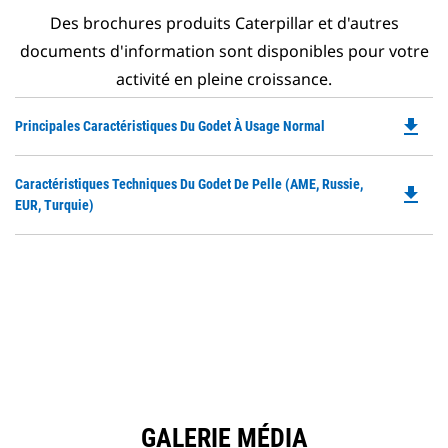
Des brochures produits Caterpillar et d'autres
documents d'information sont disponibles pour votre
activité en pleine croissance.
file_download
Do
Principales Caractéristiques Du Godet À Usage Normal
P
O
Do
Caractéristiques Techniques Du Godet De Pelle (AME, Russie,
in
file_download
P
EUR, Turquie)
a
O
N
in
Ta
a
N
Ta
GALERIE MÉDIA