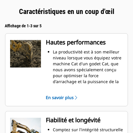
Caractéristiques en un coup d'œil
Affichage de 1-3 sur 5
Hautes performances
La productivité est à son meilleur
niveau lorsque vous équipez votre
machine Cat d'un godet Cat, que
nous avons spécialement conçu
pour optimiser la force
d'arrachage et la puissance de la
machine.
Le profil d'enveloppe à rayon
En savoir plus
double améliore le flux des
matières dans le godet. Le
dégagement de talon accru
garantit que le fond du godet ne
Fiabilité et longévité
frotte pas, ce qui réduit les coûts
d'entretien.
Comptez sur l'intégrité structurelle