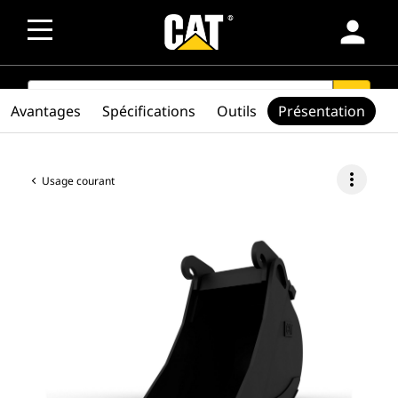
person
SEARCH
search
Avantages
Spécifications
Outils
Présentation
more_vert
Usage courant