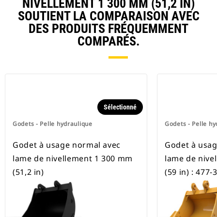
NIVELLEMENT 1 300 MM (51,2 IN)
disponibles pour toutes les pelles
SOUTIENT LA COMPARAISON AVEC
hydrauliques à chaines et sur
DES PRODUITS FRÉQUEMMENT
pneus.
COMPARÉS.
Sélectionné
Godets - Pelle hydraulique
Godets - Pelle hy
Godet à usage normal avec
Godet à usag
lame de nivellement 1 300 mm
lame de nive
(51,2 in)
(59 in) : 477-