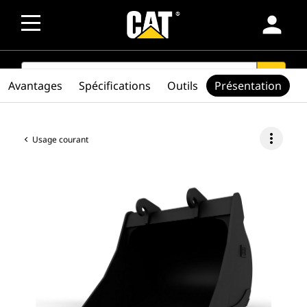
person
SEARCH
search
Avantages
Spécifications
Outils
Présentation
more_vert
Usage courant