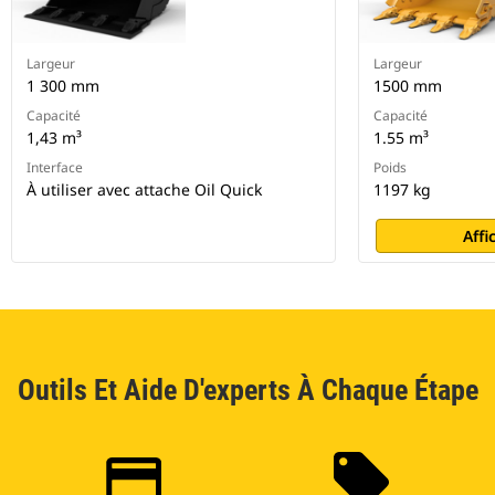
Largeur
Largeur
1 300 mm
1500 mm
Capacité
Capacité
1,43 m³
1.55 m³
Interface
Poids
À utiliser avec attache Oil Quick
1197 kg
Affi
Outils Et Aide D'experts À Chaque Étape