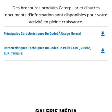
Des brochures produits Caterpillar et d'autres
documents d'information sont disponibles pour votre
activité en pleine croissance.
file_download
Do
Principales Caractéristiques Du Godet À Usage Normal
P
O
Do
Caractéristiques Techniques Du Godet De Pelle (AME, Russie,
in
file_download
P
EUR, Turquie)
a
O
N
in
Ta
a
N
Ta
GALERIE MÉDIA