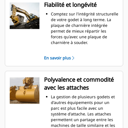
garantit que le fond du godet ne
Fiabilité et longévité
frotte pas, ce qui réduit les coûts
d'entretien.
Comptez sur l'intégrité structurelle
La consommation de carburant est
de votre godet à long terme. La
maximale lors de l'excavation. Les
plaque de charnière intégrée
godets Cat sont conçus pour
permet de mieux répartir les
creuser dans les matériaux
forces qu'avec une plaque de
rapidement afin d'améliorer
charnière à souder.
l'efficacité de fonctionnement
Les godets Cat sont fabriqués en
globale de votre machine.
acier haute résistance et sont
En savoir plus
Chargez plus de matière plus
résistants à l'abrasion, en
rapidement. La forme et les barres
particulier pour les composants
latérales du godet permettent une
d'usure excessive.
rétention optimale des matériaux
Protégez les zones d'usure
Polyvalence et commodité
dans le godet à chaque charge.
excessive les plus importantes de
avec les attaches
votre godet avec les outils
d'attaque du sol Cat
(GET). Les
®
La gestion de plusieurs godets et
protecteurs de longerons et les
d'autres équipements pour un
couteaux latéraux permettent de
parc est plus facile avec un
préserver les pièces du godet qui
système d'attache. Les attaches
entrent en contact et traversent
permettent un partage entre les
les matériaux le plus souvent.
machines de taille similaire et les