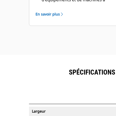
partir d'une seule source. Les godets
équipés du suivi des ressources
En savoir plus
peuvent être visualisés dans
®
VisionLink
avec les équipements
™
dotés de Product Link
.
Sécurisez vos ressources. Les godets
équipés du suivi des ressources
envoient une alerte s'ils quittent les
limites d'un site faciles à définir.
SPÉCIFICATIONS
Largeur