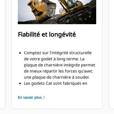
Fiabilité et longévité
Comptez sur l'intégrité structurelle
de votre godet à long terme. La
plaque de charnière intégrée permet
de mieux répartir les forces qu'avec
une plaque de charnière à souder.
Les godets Cat sont fabriqués en
acier haute résistance et sont
résistants à l'abrasion, en particulier
En savoir plus
pour les composants d'usure
excessive.
Protégez les zones d'usure excessive