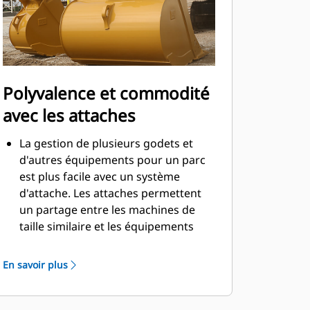
Polyvalence et commodité
avec les attaches
La gestion de plusieurs godets et
d'autres équipements pour un parc
est plus facile avec un système
d'attache. Les attaches permettent
un partage entre les machines de
taille similaire et les équipements
peuvent être changés en quelques
secondes sans quitter la sécurité de
En savoir plus
la cabine.
Les godets pouvant être fixés
directement sur la machine sont