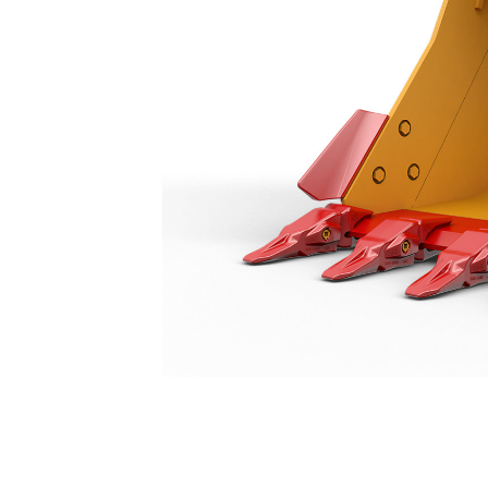
Godet À Usage Normal 1 650 Mm (65 In)
Ava
Modifier le modèle