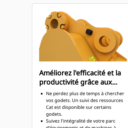
d'entretien.
La consommation de carburant est
maximale lors de l'excavation. Les
godets Cat sont conçus pour creuser
dans les matériaux rapidement afin
d'améliorer l'efficacité de
fonctionnement globale de votre
machine.
Chargez plus de matière plus
rapidement. La forme et les barres
Améliorez l'efficacité et la
latérales du godet permettent une
productivité grâce aux
rétention optimale des matériaux
dans le godet à chaque charge.
technologies Cat Connect
Ne perdez plus de temps à chercher
intégrées
vos godets. Un suivi des ressources
Cat est disponible sur certains
godets.
Suivez l'intégralité de votre parc
d'équipements et de machines à