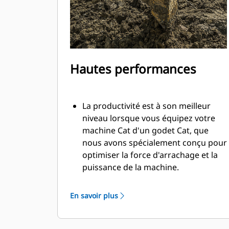
Hautes performances
La productivité est à son meilleur
niveau lorsque vous équipez votre
machine Cat d'un godet Cat, que
nous avons spécialement conçu pour
optimiser la force d'arrachage et la
puissance de la machine.
Le profil d'enveloppe à rayon double
améliore le flux des matières dans le
En savoir plus
godet. Le dégagement de talon accru
garantit que le fond du godet ne
frotte pas, ce qui réduit les coûts