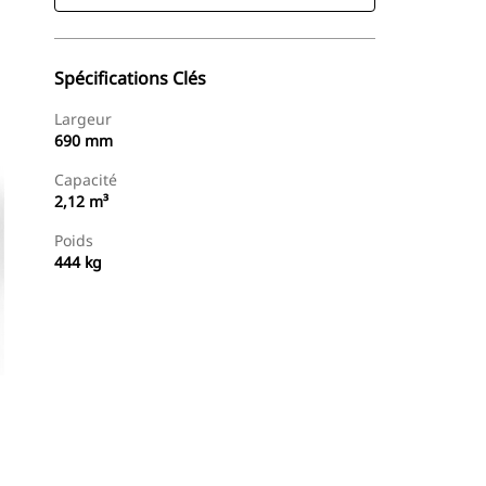
Spécifications Clés
Largeur
690 mm
Capacité
2,12 m³
Poids
444 kg
Trouver Concessionnaire
Demander Un Devis