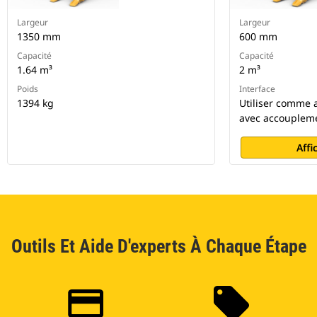
Largeur
Largeur
1350 mm
600 mm
Capacité
Capacité
1.64 m³
2 m³
Poids
Interface
1394 kg
Utiliser comme a
avec accoupleme
Affi
Outils Et Aide D'experts À Chaque Étape