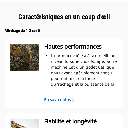
Caractéristiques en un coup d'œil
Affichage de 1-3 sur 5
Hautes performances
La productivité est à son meilleur
niveau lorsque vous équipez votre
machine Cat d'un godet Cat, que
nous avons spécialement conçu
pour optimiser la force
d'arrachage et la puissance de la
machine.
Le profil d'enveloppe à rayon
En savoir plus
double améliore le flux des
matières dans le godet. Le
dégagement de talon accru
garantit que le fond du godet ne
Fiabilité et longévité
frotte pas, ce qui réduit les coûts