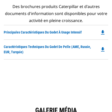
Des brochures produits Caterpillar et d'autres
documents d'information sont disponibles pour votre
activité en pleine croissance.
file_download
Do
Principales Caractéristiques Du Godet À Usage Intensif
P
O
Do
Caractéristiques Techniques Du Godet De Pelle (AME, Russie,
in
file_download
P
EUR, Turquie)
a
O
N
in
Ta
a
N
Ta
GALERIE MÉDIA