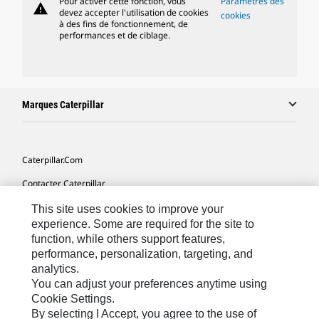
Pour activer cette fonction, vous
Paramètres des
warning
devez accepter l'utilisation de cookies
cookies
à des fins de fonctionnement, de
performances et de ciblage.
Marques Caterpillar
Caterpillar.com
Contacter Caterpillar
Mes Préférences Marketing
This site uses cookies to improve your
experience. Some are required for the site to
Plan Du Site
function, while others support features,
performance, personalization, targeting, and
Cookie Settings
analytics.
Légales
You can adjust your preferences anytime using
Cookie Settings.
Confidentialité
By selecting I Accept, you agree to the use of