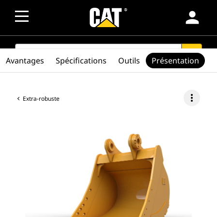
person
SEARCH
search
Avantages
Spécifications
Outils
Présentation
more_vert
Extra-robuste