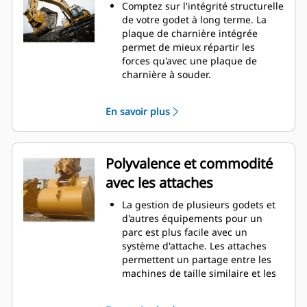
d'entretien.
Comptez sur l'intégrité structurelle
La consommation de carburant est
de votre godet à long terme. La
maximale lors de l'excavation. Les
plaque de charnière intégrée
godets Cat sont conçus pour
permet de mieux répartir les
creuser dans les matériaux
forces qu'avec une plaque de
rapidement afin d'améliorer
charnière à souder.
l'efficacité de fonctionnement
Les godets Cat sont fabriqués en
globale de votre machine.
acier d'une grande robustesse et
En savoir plus
Chargez plus de matière plus
sont résistants à l'abrasion, en
rapidement. La forme et les barres
particulier dans les zones d'usure
latérales du godet permettent une
excessive.
rétention optimale des matériaux
Avec les outils d'attaque du sol Cat
Polyvalence et commodité
dans le godet à chaque charge.
(GET), protégez les zones d'usure
avec les attaches
excessive les plus importantes de
votre godet lorsqu'il entre en
La gestion de plusieurs godets et
contact avec les matériaux.
d'autres équipements pour un
Avec les outils d'attaque du sol
parc est plus facile avec un
Cat
Advansys
(GET), augmentez
®
™
système d'attache. Les attaches
la productivité pour les
permettent un partage entre les
applications exigeantes, facilitez la
machines de taille similaire et les
pénétration dans les tas et
équipements peuvent être
réduisez les temps de cycle.
changés en quelques secondes