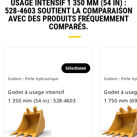
USAGE INTENSIF 1 350 MM (54 IN) :
pneus.
528-4603 SOUTIENT LA COMPARAISON
AVEC DES PRODUITS FRÉQUEMMENT
COMPARÉS.
Sélectionné
Godets - Pelle hydraulique
Godets - Pelle hy
Godet à usage intensif
Godet à usag
1 350 mm (54 in) : 528-4603
1 750 mm (69 