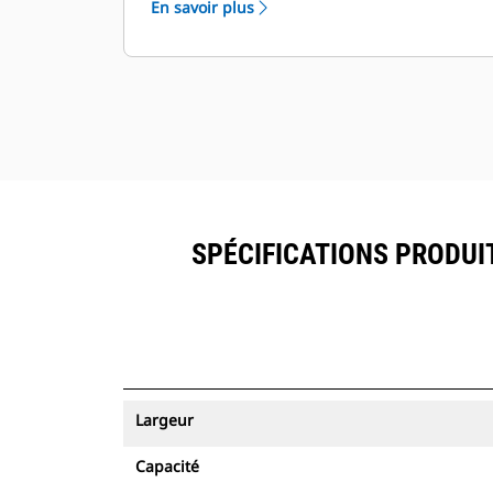
En savoir plus
ressources peuvent être visualisés
®
dans VisionLink
avec les
™
équipements dotés de Product Link
.
Sécurisez vos ressources. Les godets
équipés du système de suivi des
ressources envoient une alerte s'ils
quittent les limites d'un site, faciles à
définir.
SPÉCIFICATIONS PRODUIT
Largeur
Capacité