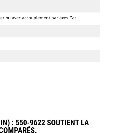
hydrauliques à chaines et sur pneus.
ter ou avec accouplement par axes Cat
N) : 550-9622 SOUTIENT LA
 COMPARÉS.