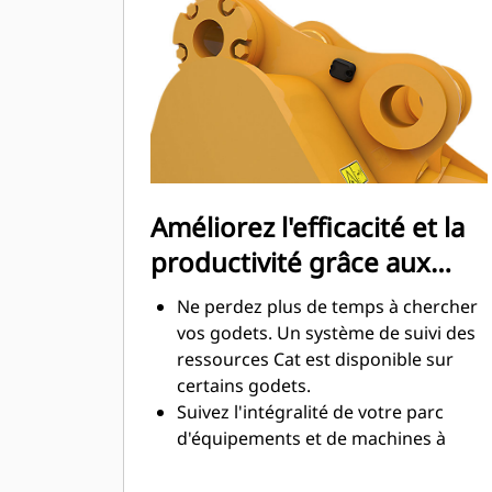
maximale lors de l'excavation. Les
godets Cat sont conçus pour creuser
dans les matériaux rapidement afin
d'améliorer l'efficacité de
fonctionnement globale de votre
machine.
Chargez plus de matière plus
rapidement. La forme et les barres
Améliorez l'efficacité et la
latérales du godet permettent une
productivité grâce aux
rétention optimale des matériaux
dans le godet à chaque charge.
technologies Cat Connect
Ne perdez plus de temps à chercher
intégrées
vos godets. Un système de suivi des
ressources Cat est disponible sur
certains godets.
Suivez l'intégralité de votre parc
d'équipements et de machines à
partir d'une seule source. Les godets
équipés du système de suivi des