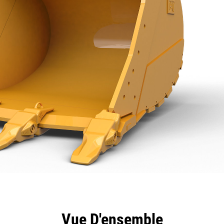
ntages
Spécifications
Outils
Présentation
Vue D'ensemble