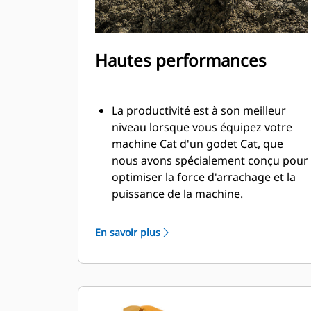
Hautes performances
La productivité est à son meilleur
niveau lorsque vous équipez votre
machine Cat d'un godet Cat, que
nous avons spécialement conçu pour
optimiser la force d'arrachage et la
puissance de la machine.
Le profil d'enveloppe à rayon double
améliore le flux des matières dans le
En savoir plus
godet. Le dégagement de talon accru
garantit que le fond du godet ne
frotte pas, ce qui réduit les coûts
d'entretien.
La consommation de carburant est