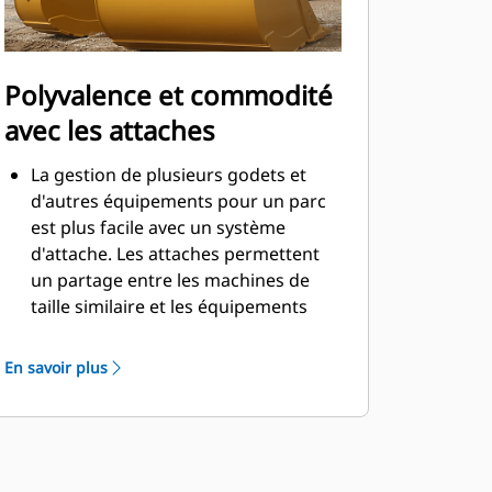
Polyvalence et commodité
avec les attaches
La gestion de plusieurs godets et
d'autres équipements pour un parc
est plus facile avec un système
d'attache. Les attaches permettent
un partage entre les machines de
taille similaire et les équipements
peuvent être changés en quelques
secondes sans quitter la sécurité de
En savoir plus
la cabine.
Les godets pouvant être fixés
directement sur la machine sont
également compatibles avec les
attaches à accouplement par axes