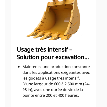
votre godet lorsqu'il entre en contact
avec les matériaux.
®
Avec les outils d'attaque du sol Cat
™
Advansys
(GET), augmentez la
productivité pour les applications
exigeantes, facilitez la pénétration
dans les tas et réduisez les temps de
cycle.
Usage très intensif –
Fixez et retirez les pointes en un
Solution pour excavation
tournemain grâce au système
d'outils d'attaque du sol (GET)
dynamique
Maintenez une production constante
Advansys sans marteau.
dans les applications exigeantes avec
Le système de retenue CapSure vous
les godets à usage très intensif.
permet de verrouiller en toute
D'une largeur de 600 à 2 500 mm (24-
sécurité les pointes et porte-pointes
98 in), avec une durée de vie de la
à l'aide de simples outils manuels de
pointe entre 200 et 400 heures.
base.
Les applications principales pour les
Réduisez les coûts d'entretien en
godets à usage très intensif