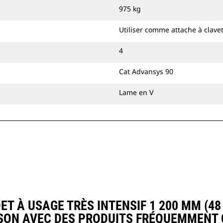
plus profondément dans ces
975 kg
matériaux résistants et de les guider
dans le godet.
Utiliser comme attache à clave
Vous pouvez fixer le godet à usage
très intensif directement sur la
4
machine ou l'utiliser avec une
Cat Advansys 90
attache à accouplement par axes Cat
ou une attache spéciale CW.
Lame en V
À USAGE TRÈS INTENSIF 1 200 MM (48 I
ON AVEC DES PRODUITS FRÉQUEMMENT