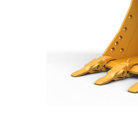
Godet À Usage Très Intensif 1 200 Mm (48 In) : 550-9622
Ava
Modifier le modèle