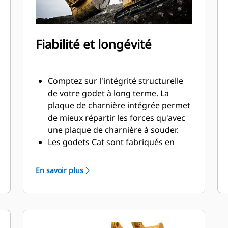
Fiabilité et longévité
Comptez sur l'intégrité structurelle
de votre godet à long terme. La
plaque de charnière intégrée permet
de mieux répartir les forces qu'avec
une plaque de charnière à souder.
Les godets Cat sont fabriqués en
acier d'une grande robustesse et
sont résistants à l'abrasion, en
En savoir plus
particulier dans les zones d'usure
excessive.
Avec les outils d'attaque du sol Cat
(GET), protégez les zones d'usure
excessive les plus importantes de