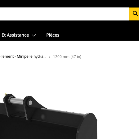
searc
 Et Assistance
Pièces
Godets de nivellement - Minipelle hydraulique
1200 mm (47 in)