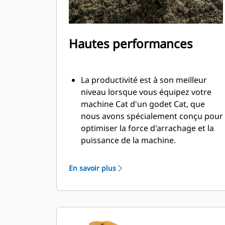
Hautes performances
La productivité est à son meilleur
niveau lorsque vous équipez votre
machine Cat d'un godet Cat, que
nous avons spécialement conçu pour
optimiser la force d'arrachage et la
puissance de la machine.
Le profil d'enveloppe à rayon double
améliore le flux des matières dans le
En savoir plus
godet. Le dégagement de talon accru
garantit que le fond du godet ne
frotte pas, ce qui réduit les coûts
d'entretien.
La consommation de carburant est