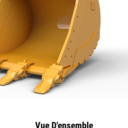
ntages
Spécifications
Outils
Présentation
Vue D'ensemble