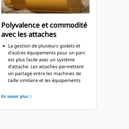
Polyvalence et commodité
avec les attaches
La gestion de plusieurs godets et
d'autres équipements pour un parc
est plus facile avec un système
d'attache. Les attaches permettent
un partage entre les machines de
taille similaire et les équipements
peuvent être changés en quelques
secondes sans quitter la sécurité de
En savoir plus
la cabine.
Les godets pouvant être fixés
directement sur la machine sont
également compatibles avec les
attaches à accouplement par axes