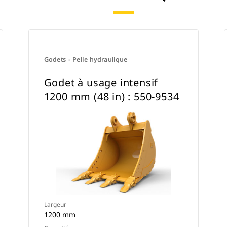
ou l'utiliser avec une attache à
accouplement par axes Cat ou une
attache spéciale CW.
Godets - Pelle hydraulique
Godet à usage intensif
1200 mm (48 in) : 550-9534
Largeur
1200 mm