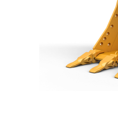
Godet À Usage Intensif 1200 Mm (48 In) : 550-9535
Ava
Modifier le modèle