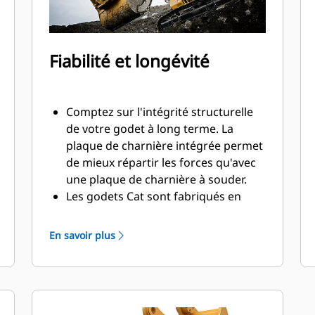
Fiabilité et longévité
Comptez sur l'intégrité structurelle
de votre godet à long terme. La
plaque de charnière intégrée permet
de mieux répartir les forces qu'avec
une plaque de charnière à souder.
Les godets Cat sont fabriqués en
acier d'une grande robustelle et sont
résistants à l'abrasion, en particulier
En savoir plus
dans les zones d'usure excessive.
Avec les outils d'attaque du sol Cat
(GET), protégez les zones d'usure
excessive les plus importantes de
votre godet lorsqu'il entre en contact