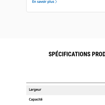
En savoir plus
ressources peuvent être visualisés
®
dans VisionLink
avec les
équipements dotés de Product Link
™
.
Sécurisez vos ressources. Les godets
équipés du système de suivi des
ressources envoient une alerte s'ils
quittent les limites d'un site, faciles à
définir.
SPÉCIFICATIONS PROD
Largeur
Capacité