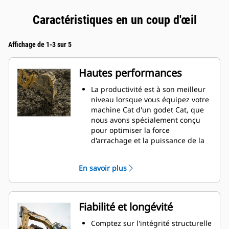
Caractéristiques en un coup d'œil
Affichage de 1-3 sur 5
Hautes performances
La productivité est à son meilleur
niveau lorsque vous équipez votre
machine Cat d'un godet Cat, que
nous avons spécialement conçu
pour optimiser la force
d'arrachage et la puissance de la
machine.
Le profil d'enveloppe à rayon
En savoir plus
double améliore le flux des
matières dans le godet. Le
dégagement de talon accru
garantit que le fond du godet ne
Fiabilité et longévité
frotte pas, ce qui réduit les coûts
d'entretien.
Comptez sur l'intégrité structurelle