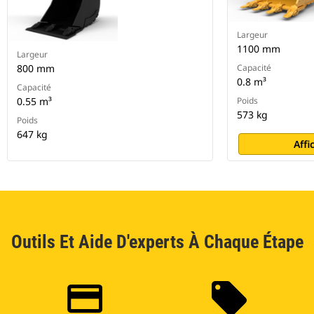
Largeur
1100 mm
Largeur
800 mm
Capacité
0.8 m³
Capacité
0.55 m³
Poids
573 kg
Poids
647 kg
Affi
Outils Et Aide D'experts À Chaque Étape