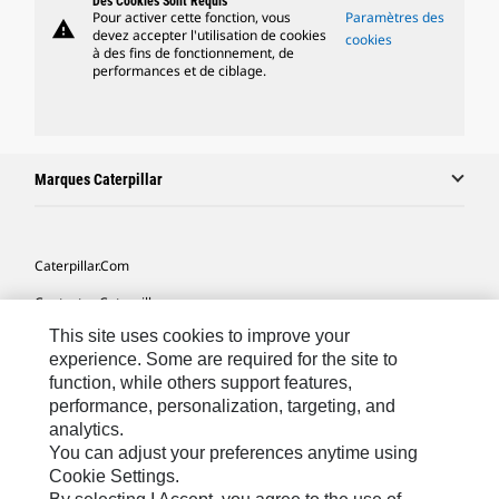
Des Cookies Sont Requis
Pour activer cette fonction, vous
Paramètres des
warning
devez accepter l'utilisation de cookies
cookies
à des fins de fonctionnement, de
performances et de ciblage.
Marques Caterpillar
Caterpillar.com
Contacter Caterpillar
This site uses cookies to improve your
Mes Préférences Marketing
experience. Some are required for the site to
Plan Du Site
function, while others support features,
performance, personalization, targeting, and
Cookie Settings
analytics.
Légales
You can adjust your preferences anytime using
Cookie Settings.
Confidentialité