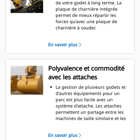
La consommation de carburant est
de votre godet à long terme. La
maximale lors de l'excavation. Les
plaque de charnière intégrée
godets Cat sont conçus pour
permet de mieux répartir les
creuser dans les matériaux
forces qu'avec une plaque de
rapidement afin d'améliorer
charnière à souder.
l'efficacité de fonctionnement
Les godets Cat sont fabriqués en
globale de votre machine.
acier d'une grande robustesse et
En savoir plus
Chargez plus de matière plus
sont résistants à l'abrasion, en
rapidement. La forme et les barres
particulier dans les zones d'usure
latérales du godet permettent une
excessive.
rétention optimale des matériaux
Avec les outils d'attaque du sol Cat
Polyvalence et commodité
dans le godet à chaque charge.
(GET), protégez les zones d'usure
avec les attaches
excessive les plus importantes de
votre godet lorsqu'il entre en
La gestion de plusieurs godets et
contact avec les matériaux.
d'autres équipements pour un
Avec les outils d'attaque du sol
parc est plus facile avec un
Cat
Advansys
(GET), augmentez
®
™
système d'attache. Les attaches
la productivité pour les
permettent un partage entre les
applications exigeantes, facilitez la
machines de taille similaire et les
pénétration dans les tas et
équipements peuvent être
réduisez les temps de cycle.
changés en quelques secondes
Fixez et retirez les pointes en un
En savoir plus
sans quitter la sécurité de la