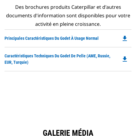
Des brochures produits Caterpillar et d'autres
documents d'information sont disponibles pour votre
activité en pleine croissance.
file_download
Do
Principales Caractéristiques Du Godet À Usage Normal
P
O
Do
Caractéristiques Techniques Du Godet De Pelle (AME, Russie,
in
file_download
P
EUR, Turquie)
a
O
N
in
Ta
a
N
Ta
GALERIE MÉDIA