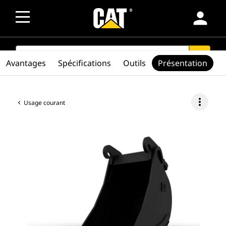
person
SEARCH
search
Avantages
Spécifications
Outils
Présentation
more_vert
Usage courant