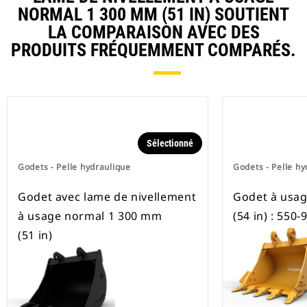
disponibles pour toutes les pelles
NORMAL 1 300 MM (51 IN) SOUTIENT
hydrauliques à chaines et sur
LA COMPARAISON AVEC DES
pneus.
PRODUITS FRÉQUEMMENT COMPARÉS.
Sélectionné
Godets - Pelle hydraulique
Godets - Pelle hy
Godet avec lame de nivellement
Godet à usa
à usage normal 1 300 mm
(54 in) : 550-
(51 in)