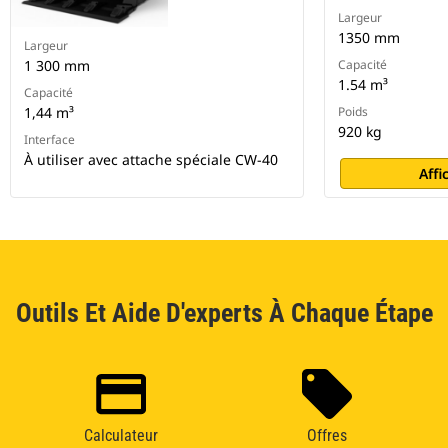
Largeur
1350 mm
Largeur
1 300 mm
Capacité
1.54 m³
Capacité
1,44 m³
Poids
920 kg
Interface
À utiliser avec attache spéciale CW-40
Affi
Outils Et Aide D'experts À Chaque Étape
Calculateur
Offres