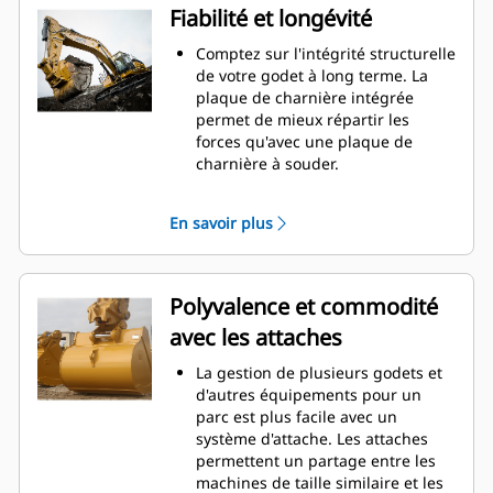
garantit que le fond du godet ne
Fiabilité et longévité
frotte pas, ce qui réduit les coûts
d'entretien.
Comptez sur l'intégrité structurelle
La consommation de carburant est
de votre godet à long terme. La
maximale lors de l'excavation. Les
plaque de charnière intégrée
godets Cat sont conçus pour
permet de mieux répartir les
creuser dans les matériaux
forces qu'avec une plaque de
rapidement afin d'améliorer
charnière à souder.
l'efficacité de fonctionnement
Les godets Cat sont fabriqués en
globale de votre machine.
acier haute résistance et sont
En savoir plus
Chargez plus de matière plus
résistants à l'abrasion, en
rapidement. La forme et les barres
particulier pour les composants
latérales du godet permettent une
d'usure excessive.
rétention optimale des matériaux
Protégez les zones d'usure
Polyvalence et commodité
dans le godet à chaque charge.
excessive les plus importantes de
avec les attaches
votre godet avec les outils
d'attaque du sol Cat
(GET). Les
®
La gestion de plusieurs godets et
protecteurs de longerons et les
d'autres équipements pour un
couteaux latéraux permettent de
parc est plus facile avec un
préserver les pièces du godet qui
système d'attache. Les attaches
entrent en contact et traversent
permettent un partage entre les
les matériaux le plus souvent.
machines de taille similaire et les