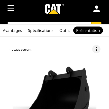
person
SEARCH
search
Avantages
Spécifications
Outils
Présentation
more_vert
Usage courant