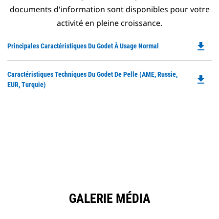
documents d'information sont disponibles pour votre
activité en pleine croissance.
file_download
Do
Principales Caractéristiques Du Godet À Usage Normal
P
O
Do
Caractéristiques Techniques Du Godet De Pelle (AME, Russie,
in
file_download
P
EUR, Turquie)
a
O
N
in
Ta
a
N
Ta
GALERIE MÉDIA