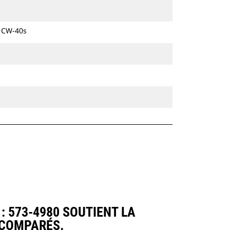
hydrauliques à chaines et sur pneus.
e CW-40s
 573-4980 SOUTIENT LA
 COMPARÉS.