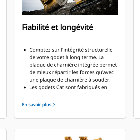
Fiabilité et longévité
Comptez sur l'intégrité structurelle
de votre godet à long terme. La
plaque de charnière intégrée permet
de mieux répartir les forces qu'avec
une plaque de charnière à souder.
Les godets Cat sont fabriqués en
acier d'une grande robustelle et sont
résistants à l'abrasion, en particulier
En savoir plus
dans les zones d'usure excessive.
Avec les outils d'attaque du sol Cat
(GET), protégez les zones d'usure
excessive les plus importantes de
votre godet lorsqu'il entre en contact