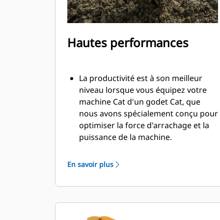
Hautes performances
La productivité est à son meilleur
niveau lorsque vous équipez votre
machine Cat d'un godet Cat, que
nous avons spécialement conçu pour
optimiser la force d'arrachage et la
puissance de la machine.
Le profil d'enveloppe à rayon double
améliore le flux des matières dans le
En savoir plus
godet. Le dégagement de talon accru
garantit que le fond du godet ne
frotte pas, ce qui réduit les coûts
d'entretien.
La consommation de carburant est