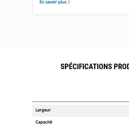
En savoir plus
ressources peuvent être visualisés
®
dans VisionLink
avec les
équipements dotés de Product Link
™
.
Sécurisez vos ressources. Les godets
équipés du système de suivi des
ressources envoient une alerte s'ils
quittent les limites d'un site, faciles à
définir.
SPÉCIFICATIONS PROD
Largeur
Capacité