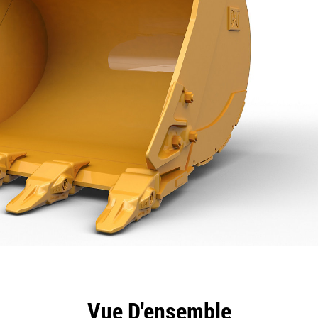
ntages
Spécifications
Outils
Présentation
Vue D'ensemble