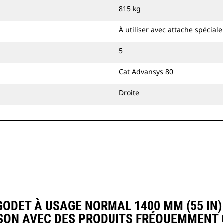
attache à accouplement par axes Cat
815 kg
ou une attache spéciale CW.
À utiliser avec attache spécial
5
Cat Advansys 80
Droite
DET À USAGE NORMAL 1400 MM (55 IN) :
ON AVEC DES PRODUITS FRÉQUEMMENT