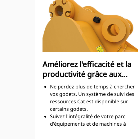
maximale lors de l'excavation. Les
godets Cat sont conçus pour creuser
dans les matériaux rapidement afin
d'améliorer l'efficacité de
fonctionnement globale de votre
machine.
Chargez plus de matière plus
rapidement. La forme et les barres
Améliorez l'efficacité et la
latérales du godet permettent une
productivité grâce aux
rétention optimale des matériaux
dans le godet à chaque charge.
technologies Cat Connect
Ne perdez plus de temps à chercher
intégrées
vos godets. Un système de suivi des
ressources Cat est disponible sur
certains godets.
Suivez l'intégralité de votre parc
d'équipements et de machines à
partir d'une seule source. Les godets
équipés du système de suivi des