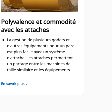
Polyvalence et commodité
avec les attaches
La gestion de plusieurs godets et
d'autres équipements pour un parc
est plus facile avec un système
d'attache. Les attaches permettent
un partage entre les machines de
taille similaire et les équipements
peuvent être changés en quelques
secondes sans quitter la sécurité de
En savoir plus
la cabine.
Les godets pouvant être fixés
directement sur la machine sont
également compatibles avec les
attaches à accouplement par axes