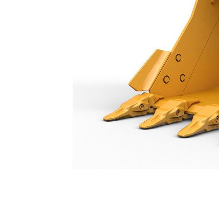
Godet À Usage Normal 1400 Mm (55 In) : 573-4980
Ava
Modifier le modèle